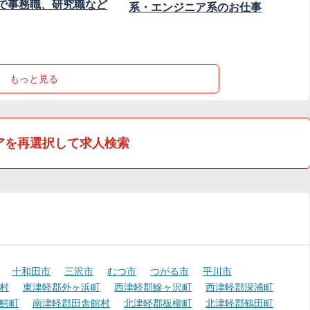
で事務職、研究職など
系・エンジニア系のお仕事
もっと見る
アを再選択して求人検索
十和田市
三沢市
むつ市
つがる市
平川市
村
東津軽郡外ヶ浜町
西津軽郡鰺ヶ沢町
西津軽郡深浦町
鰐町
南津軽郡田舎館村
北津軽郡板柳町
北津軽郡鶴田町