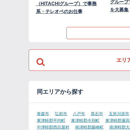
グループ
（HITACHIグループ）で事務
を大募集
系・テレオペのお仕事
エリ
同エリアから探す
青森市
弘前市
八戸市
黒石市
五所川原市
東津軽郡平内町
東津軽郡今別町
東津軽郡蓬田
中津軽郡西目屋村
南津軽郡藤崎町
南津軽郡大