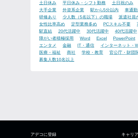
土日休み
平日休み・シフト勤務
土日祝のみ
大手企業
外資系企業
駅から5分以内
車通勤
研修あり
少人数（5名以下）の職場
派遣社員
女性比率高め
定型業務多め
PCスキル不要
駅直結
20代活躍中
30代活躍中
40代活躍中
障がい者積極採用
Word
Excel
PowerPoint
エンタメ
金融
IT・通信
インターネット・W
医療・福祉
商社
学校・教育
官公庁・財団
募集人数10名以上
アデコに登録
キャリ