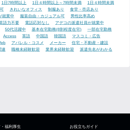
1日7時間以上
1日４時間以上～7時間未満
1日４時間未満
可
きれいなオフィス
制服あり
食堂・売店あり
が就業中
服装自由・カジュアル可
男性比率高め
英語力不要
電話応対なし
アデコの派遣社員が就業中
50代活躍中
基本在宅勤務(8割程度在宅)
一部在宅勤務
Access
英語
中国語
韓国語
マスコミ・広告
eb
アパレル・コスメ
メーカー
住宅・不動産・建設
関連
職種未経験歓迎
業界未経験歓迎
派遣先名がわかる
ア・福利厚生
お役立ちガイド