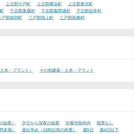
上北郡六戸町
上北郡横浜町
上北郡東北町
町
下北郡東通村
下北郡風間浦村
下北郡佐井村
三戸郡南部町
三戸郡階上町
三戸郡新郷村
・土木・プラント）
その他建築・土木・プラント
降の始業）
夕方から深夜の始業
扶養控除枠内
残業なし
時間未満）
退社早め（16時以前の終業）
週5日
週4日以下