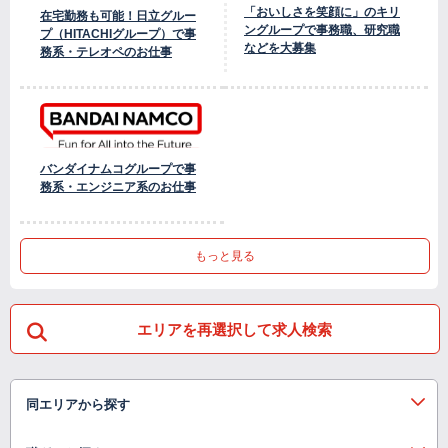
「おいしさを笑顔に」のキリ
在宅勤務も可能！日立グルー
ングループで事務職、研究職
プ（HITACHIグループ）で事
などを大募集
務系・テレオペのお仕事
バンダイナムコグループで事
務系・エンジニア系のお仕事
もっと見る
エリアを再選択して求人検索
同エリアから探す