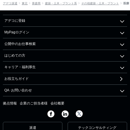
アデコ派遣
東北
青森県
建築・土木・プラント系
その他建築・土木・プラント
医療
アデコに登録
MyPagログイン
公開中のお仕事検索
はじめての方
キャリア・福利厚生
お役立ちガイド
QA･お問い合わせ
拠点情報
企業のご担当者様
会社概要
派遣
テックコンサルティング