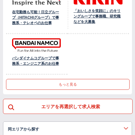
「おいしさを笑顔に」のキリ
在宅勤務も可能！日立グルー
ングループで事務職、研究職
プ（HITACHIグループ）で事
などを大募集
務系・テレオペのお仕事
バンダイナムコグループで事
務系・エンジニア系のお仕事
もっと見る
エリアを再選択して求人検索
同エリアから探す