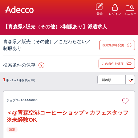
登録
ログイン
メニュー
【青森県×販売（その他）×制服あり】派遣求人
青森県／販売（その他）／こだわらない／
検索条件を変更
制服あり
この条件を保存
検索条件の保存
1
件（1～1件を表示中）
ジョブNo.
A01446860
＜@青森空港コーヒーショップ＞カフェスタッフ
※未経験OK
派遣