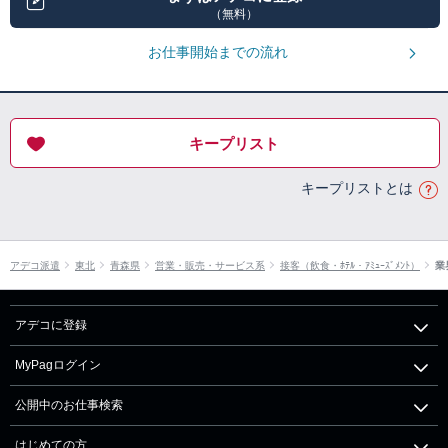
（無料）
お仕事開始までの流れ
キープリスト
キープリストとは
アデコ派遣
東北
青森県
営業・販売・サービス系
接客（飲食・ﾎﾃﾙ・ｱﾐｭｰｽﾞﾒﾝﾄ）
業
アデコに登録
MyPagログイン
公開中のお仕事検索
はじめての方