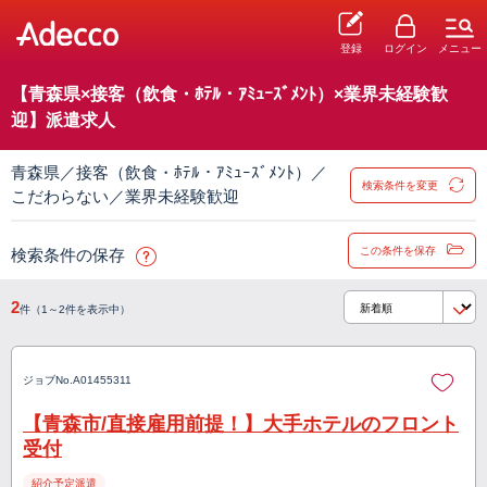
登録
ログイン
メニュー
【青森県×接客（飲食・ﾎﾃﾙ・ｱﾐｭｰｽﾞﾒﾝﾄ）×業界未経験歓
迎】派遣求人
青森県／接客（飲食・ﾎﾃﾙ・ｱﾐｭｰｽﾞﾒﾝﾄ）／
検索条件を変更
こだわらない／業界未経験歓迎
この条件を保存
検索条件の保存
2
件（1～2件を表示中）
ジョブNo.
A01455311
【青森市/直接雇用前提！】大手ホテルのフロント
受付
紹介予定派遣