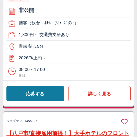
非公開
接客（飲食・ﾎﾃﾙ・ｱﾐｭｰｽﾞﾒﾝﾄ）
1,300円～ 交通費支給あり
青森 徒歩5分
2026/9/上旬～
08:00～17:00
休日：
応募する
詳しく見る
ジョブNo.
A01455327
【八戸市/直接雇用前提！】大手ホテルのフロント