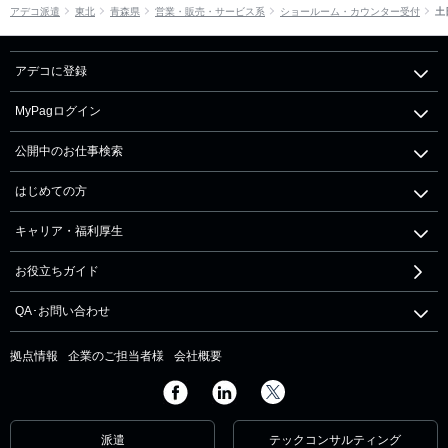
アデコ派遣
東北
青森県
営業・販売・サービス系
ショールーム・カウンター受付
土
アデコに登録
MyPagログイン
公開中のお仕事検索
はじめての方
キャリア・福利厚生
お役立ちガイド
QA･お問い合わせ
拠点情報
企業のご担当者様
会社概要
派遣
テックコンサルティング