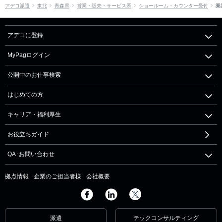
アデコ派遣
東北
青森県
営業・販売・サービス系
ショールーム・カウンター受付
業
アデコに登録
MyPagログイン
公開中のお仕事検索
はじめての方
キャリア・福利厚生
お役立ちガイド
QA･お問い合わせ
拠点情報
企業のご担当者様
会社概要
派遣
テックコンサルティング