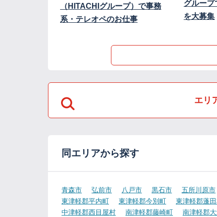
グループ
（HITACHIグループ）で事務
を大募集
系・テレオペのお仕事
エリ
同エリアから探す
青森市
弘前市
八戸市
黒石市
五所川原市
東津軽郡平内町
東津軽郡今別町
東津軽郡蓬田
中津軽郡西目屋村
南津軽郡藤崎町
南津軽郡大