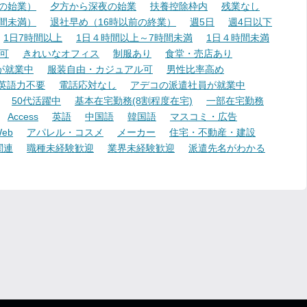
降の始業）
夕方から深夜の始業
扶養控除枠内
残業なし
時間未満）
退社早め（16時以前の終業）
週5日
週4日以下
1日7時間以上
1日４時間以上～7時間未満
1日４時間未満
可
きれいなオフィス
制服あり
食堂・売店あり
が就業中
服装自由・カジュアル可
男性比率高め
英語力不要
電話応対なし
アデコの派遣社員が就業中
50代活躍中
基本在宅勤務(8割程度在宅)
一部在宅勤務
Access
英語
中国語
韓国語
マスコミ・広告
eb
アパレル・コスメ
メーカー
住宅・不動産・建設
関連
職種未経験歓迎
業界未経験歓迎
派遣先名がわかる