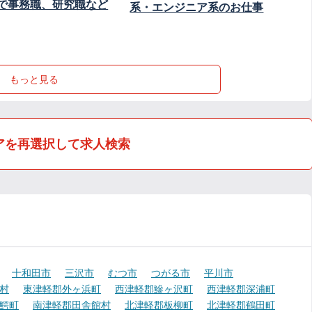
で事務職、研究職など
系・エンジニア系のお仕事
もっと見る
アを再選択して求人検索
十和田市
三沢市
むつ市
つがる市
平川市
村
東津軽郡外ヶ浜町
西津軽郡鰺ヶ沢町
西津軽郡深浦町
鰐町
南津軽郡田舎館村
北津軽郡板柳町
北津軽郡鶴田町