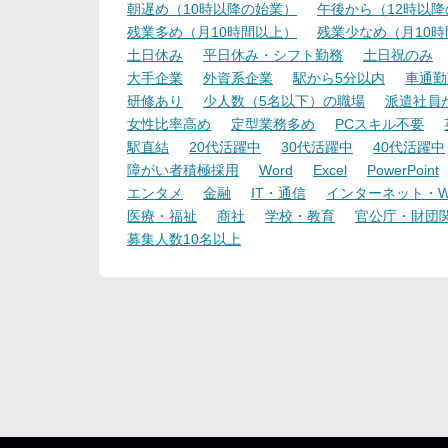
朝遅め（10時以降の始業）
午後から（12時以
残業多め（月10時間以上）
残業少なめ（月10
土日休み
平日休み・シフト勤務
土日祝のみ
大手企業
外資系企業
駅から5分以内
車通勤
研修あり
少人数（5名以下）の職場
派遣社員
女性比率高め
定型業務多め
PCスキル不要
駅直結
20代活躍中
30代活躍中
40代活躍中
障がい者積極採用
Word
Excel
PowerPoint
エンタメ
金融
IT・通信
インターネット・W
医療・福祉
商社
学校・教育
官公庁・財団
募集人数10名以上