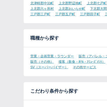
北津軽郡中泊町
上北郡野辺地町
上北郡七戸町
上北郡六ヶ所村
上北郡おいらせ町
下北郡大間
三戸郡三戸町
三戸郡五戸町
三戸郡田子町
職種から探す
営業・企画営業・ラウンダー
販売（アパレル・
販売（その他）
接客（飲食・ﾎﾃﾙ・ｱﾐｭｰｽﾞﾒﾝﾄ）
SV（スーパーバイザー）
その他サービス
こだわり条件から探す