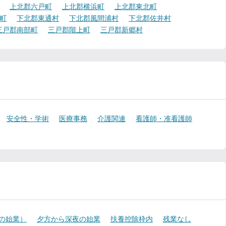
上北郡六戸町
上北郡横浜町
上北郡東北町
町
下北郡東通村
下北郡風間浦村
下北郡佐井村
三戸郡南部町
三戸郡階上町
三戸郡新郷村
安全性・学術
医療事務
介護関連
看護師・准看護師
降の始業）
夕方から深夜の始業
扶養控除枠内
残業なし