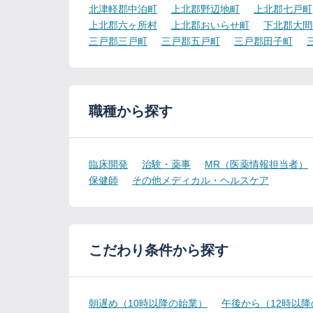
北津軽郡中泊町
上北郡野辺地町
上北郡七戸町
上北郡六ヶ所村
上北郡おいらせ町
下北郡大間
三戸郡三戸町
三戸郡五戸町
三戸郡田子町
職種から探す
臨床開発
治験・薬事
MR（医薬情報担当者）
保健師
その他メディカル・ヘルスケア
こだわり条件から探す
朝遅め（10時以降の始業）
午後から（12時以