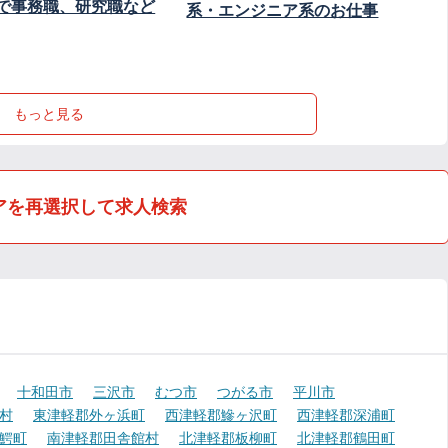
で事務職、研究職など
系・エンジニア系のお仕事
もっと見る
アを再選択して求人検索
十和田市
三沢市
むつ市
つがる市
平川市
村
東津軽郡外ヶ浜町
西津軽郡鰺ヶ沢町
西津軽郡深浦町
鰐町
南津軽郡田舎館村
北津軽郡板柳町
北津軽郡鶴田町