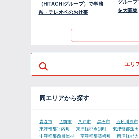
グループ
（HITACHIグループ）で事務
を大募集
系・テレオペのお仕事
エリ
同エリアから探す
青森市
弘前市
八戸市
黒石市
五所川原市
東津軽郡平内町
東津軽郡今別町
東津軽郡蓬田
中津軽郡西目屋村
南津軽郡藤崎町
南津軽郡大