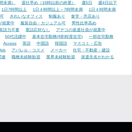
時間未満）
退社早め（16時以前の終業）
週5日
週4日以下
1日7時間以上
1日４時間以上～7時間未満
1日４時間未満
可
きれいなオフィス
制服あり
食堂・売店あり
が就業中
服装自由・カジュアル可
男性比率高め
英語力不要
電話応対なし
アデコの派遣社員が就業中
50代活躍中
基本在宅勤務(8割程度在宅)
一部在宅勤務
Access
英語
中国語
韓国語
マスコミ・広告
eb
アパレル・コスメ
メーカー
住宅・不動産・建設
関連
職種未経験歓迎
業界未経験歓迎
派遣先名がわかる