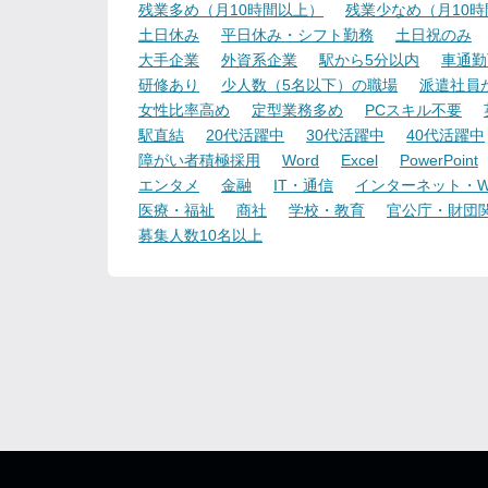
残業多め（月10時間以上）
残業少なめ（月10
土日休み
平日休み・シフト勤務
土日祝のみ
大手企業
外資系企業
駅から5分以内
車通勤
研修あり
少人数（5名以下）の職場
派遣社員
女性比率高め
定型業務多め
PCスキル不要
駅直結
20代活躍中
30代活躍中
40代活躍中
障がい者積極採用
Word
Excel
PowerPoint
エンタメ
金融
IT・通信
インターネット・W
医療・福祉
商社
学校・教育
官公庁・財団
募集人数10名以上