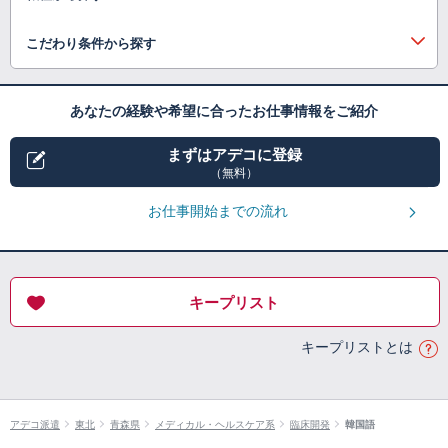
こだわり条件から探す
あなたの経験や希望に合ったお仕事情報をご紹介
まずはアデコに登録
（無料）
お仕事開始までの流れ
キープリスト
キープリストとは
アデコ派遣
東北
青森県
メディカル・ヘルスケア系
臨床開発
韓国語