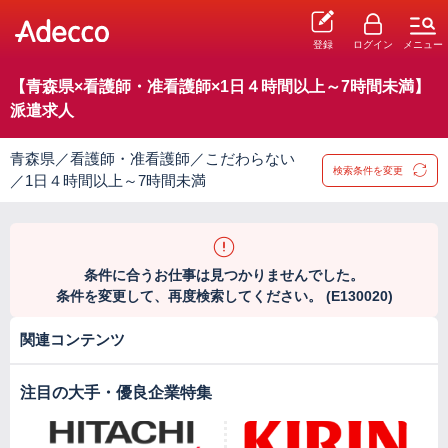
登録
ログイン
メニュー
【青森県×看護師・准看護師×1日４時間以上～7時間未満】
派遣求人
青森県／看護師・准看護師／こだわらない
検索条件を変更
／1日４時間以上～7時間未満
条件に合うお仕事は見つかりませんでした。
条件を変更して、再度検索してください。 (E130020)
関連コンテンツ
注目の大手・優良企業特集