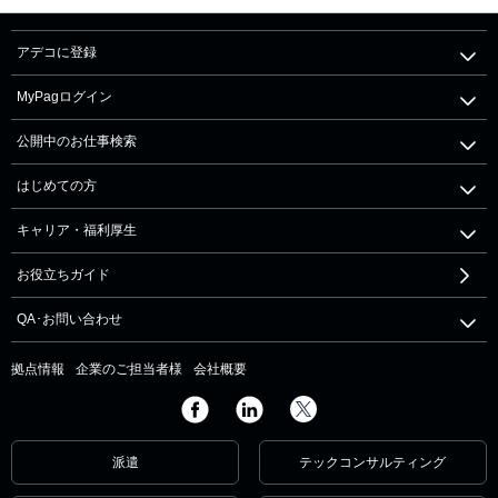
アデコに登録
MyPagログイン
公開中のお仕事検索
はじめての方
キャリア・福利厚生
お役立ちガイド
QA･お問い合わせ
拠点情報
企業のご担当者様
会社概要
派遣
テックコンサルティング