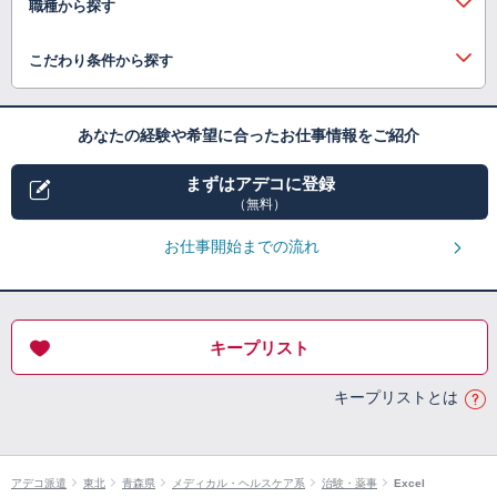
職種から探す
こだわり条件から探す
あなたの経験や希望に合ったお仕事情報をご紹介
まずはアデコに登録
（無料）
お仕事開始までの流れ
キープリスト
キープリストとは
アデコ派遣
東北
青森県
メディカル・ヘルスケア系
治験・薬事
Excel