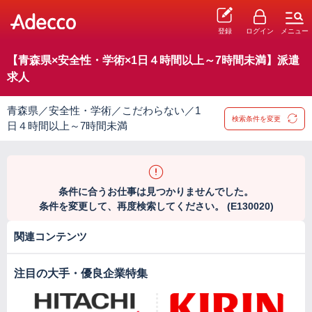
登録
ログイン
メニュー
【青森県×安全性・学術×1日４時間以上～7時間未満】派遣
求人
青森県／安全性・学術／こだわらない／1
検索条件を変更
日４時間以上～7時間未満
条件に合うお仕事は見つかりませんでした。
条件を変更して、再度検索してください。 (E130020)
関連コンテンツ
注目の大手・優良企業特集