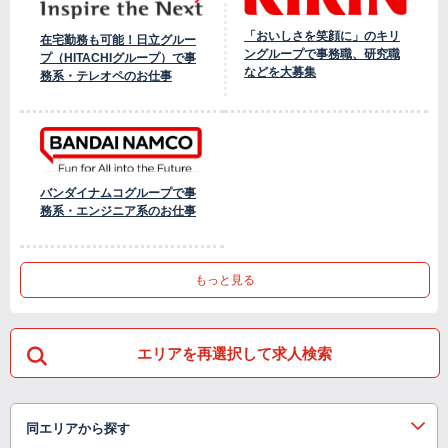
「おいしさを笑顔に」のキリ
在宅勤務も可能！日立グルー
ングループで事務職、研究職
プ（HITACHIグループ）で事
などを大募集
務系・テレオペのお仕事
バンダイナムコグループで事
務系・エンジニア系のお仕事
もっと見る
エリアを再選択して求人検索
同エリアから探す