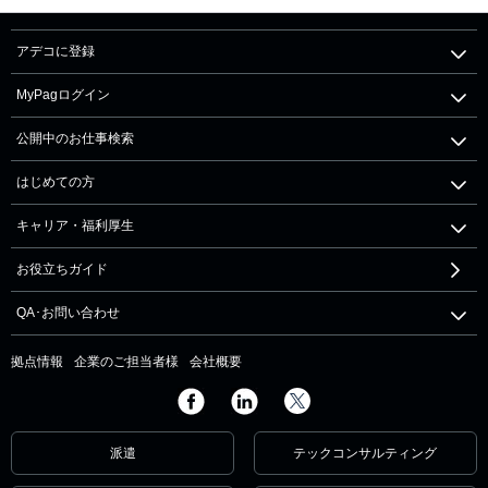
アデコに登録
MyPagログイン
公開中のお仕事検索
はじめての方
キャリア・福利厚生
お役立ちガイド
QA･お問い合わせ
拠点情報
企業のご担当者様
会社概要
派遣
テックコンサルティング