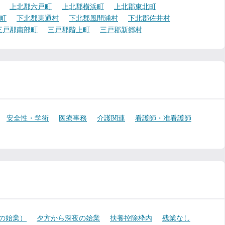
上北郡六戸町
上北郡横浜町
上北郡東北町
町
下北郡東通村
下北郡風間浦村
下北郡佐井村
三戸郡南部町
三戸郡階上町
三戸郡新郷村
安全性・学術
医療事務
介護関連
看護師・准看護師
降の始業）
夕方から深夜の始業
扶養控除枠内
残業なし