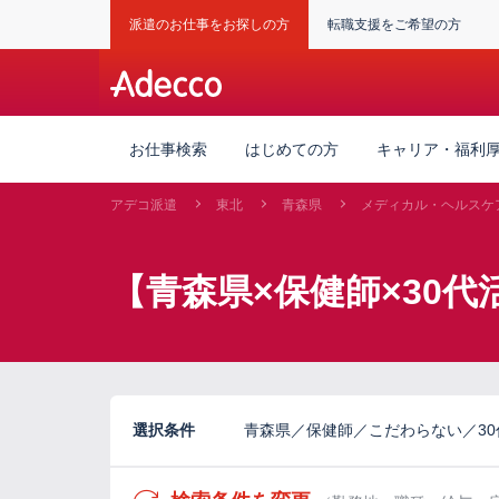
派遣のお仕事をお探しの方
転職支援をご希望の方
お仕事検索
はじめての方
キャリア・福利
アデコ派遣
東北
青森県
メディカル・ヘルスケ
【青森県×保健師×30
選択条件
青森県／保健師／こだわらない／30