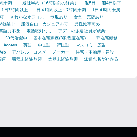
時間未満）
退社早め（16時以前の終業）
週5日
週4日以下
1日7時間以上
1日４時間以上～7時間未満
1日４時間未満
可
きれいなオフィス
制服あり
食堂・売店あり
が就業中
服装自由・カジュアル可
男性比率高め
英語力不要
電話応対なし
アデコの派遣社員が就業中
50代活躍中
基本在宅勤務(8割程度在宅)
一部在宅勤務
Access
英語
中国語
韓国語
マスコミ・広告
eb
アパレル・コスメ
メーカー
住宅・不動産・建設
関連
職種未経験歓迎
業界未経験歓迎
派遣先名がわかる