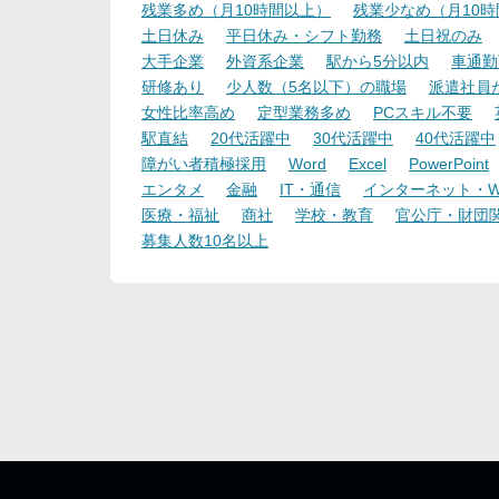
残業多め（月10時間以上）
残業少なめ（月10
土日休み
平日休み・シフト勤務
土日祝のみ
大手企業
外資系企業
駅から5分以内
車通勤
研修あり
少人数（5名以下）の職場
派遣社員
女性比率高め
定型業務多め
PCスキル不要
駅直結
20代活躍中
30代活躍中
40代活躍中
障がい者積極採用
Word
Excel
PowerPoint
エンタメ
金融
IT・通信
インターネット・W
医療・福祉
商社
学校・教育
官公庁・財団
募集人数10名以上