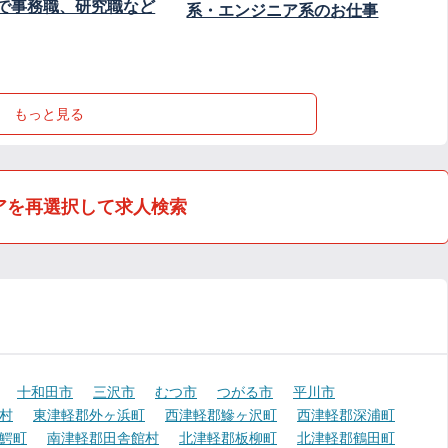
で事務職、研究職など
系・エンジニア系のお仕事
もっと見る
アを再選択して求人検索
十和田市
三沢市
むつ市
つがる市
平川市
村
東津軽郡外ヶ浜町
西津軽郡鰺ヶ沢町
西津軽郡深浦町
鰐町
南津軽郡田舎館村
北津軽郡板柳町
北津軽郡鶴田町