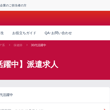
企業のご担当者の方
厚生
お役立ちガイド
QA･お問い合わせ
ア系
保健師
30代活躍中
代活躍中】派遣求人
代活躍中