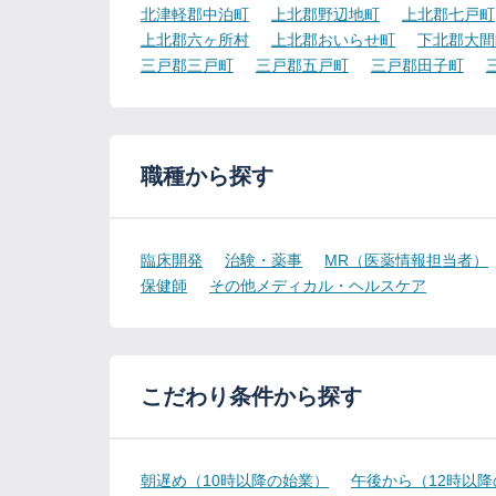
北津軽郡中泊町
上北郡野辺地町
上北郡七戸町
上北郡六ヶ所村
上北郡おいらせ町
下北郡大間
三戸郡三戸町
三戸郡五戸町
三戸郡田子町
職種から探す
臨床開発
治験・薬事
MR（医薬情報担当者）
保健師
その他メディカル・ヘルスケア
こだわり条件から探す
朝遅め（10時以降の始業）
午後から（12時以