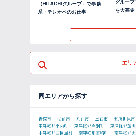
グループ
（HITACHIグループ）で事務
を大募集
系・テレオペのお仕事
エリ
同エリアから探す
青森市
弘前市
八戸市
黒石市
五所川原市
東津軽郡平内町
東津軽郡今別町
東津軽郡蓬田
中津軽郡西目屋村
南津軽郡藤崎町
南津軽郡大