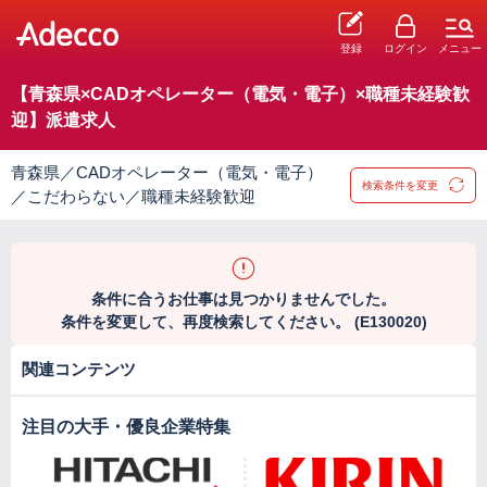
登録
ログイン
メニュー
【青森県×CADオペレーター（電気・電子）×職種未経験歓
迎】派遣求人
青森県／CADオペレーター（電気・電子）
検索条件を変更
／こだわらない／職種未経験歓迎
条件に合うお仕事は見つかりませんでした。
条件を変更して、再度検索してください。 (E130020)
関連コンテンツ
注目の大手・優良企業特集