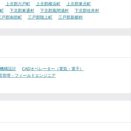
上北郡六戸町
上北郡横浜町
上北郡東北町
町
下北郡東通村
下北郡風間浦村
下北郡佐井村
三戸郡南部町
三戸郡階上町
三戸郡新郷村
機構設計
CADオペレーター（電気・電子）
質管理・フィールドエンジニア