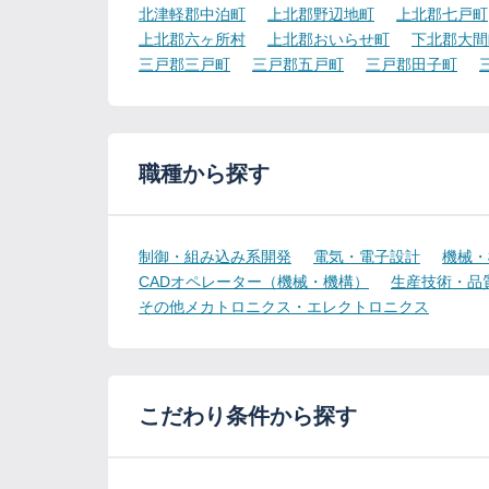
北津軽郡中泊町
上北郡野辺地町
上北郡七戸町
上北郡六ヶ所村
上北郡おいらせ町
下北郡大間
三戸郡三戸町
三戸郡五戸町
三戸郡田子町
職種から探す
制御・組み込み系開発
電気・電子設計
機械・
CADオペレーター（機械・機構）
生産技術・品
その他メカトロニクス・エレクトロニクス
こだわり条件から探す