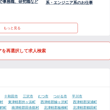
で事務職、研究職など
系・エンジニア系のお仕事
もっと見る
アを再選択して求人検索
十和田市
三沢市
むつ市
つがる市
平川市
村
東津軽郡外ヶ浜町
西津軽郡鰺ヶ沢町
西津軽郡深浦町
鰐町
南津軽郡田舎館村
北津軽郡板柳町
北津軽郡鶴田町