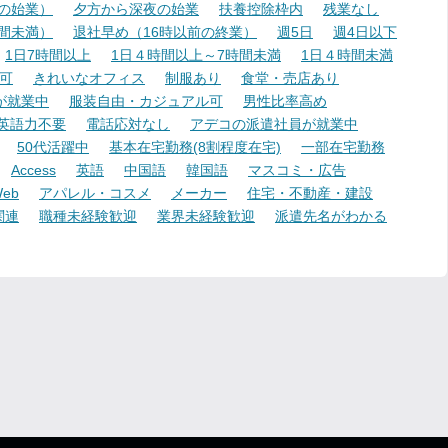
降の始業）
夕方から深夜の始業
扶養控除枠内
残業なし
時間未満）
退社早め（16時以前の終業）
週5日
週4日以下
1日7時間以上
1日４時間以上～7時間未満
1日４時間未満
可
きれいなオフィス
制服あり
食堂・売店あり
が就業中
服装自由・カジュアル可
男性比率高め
英語力不要
電話応対なし
アデコの派遣社員が就業中
50代活躍中
基本在宅勤務(8割程度在宅)
一部在宅勤務
Access
英語
中国語
韓国語
マスコミ・広告
eb
アパレル・コスメ
メーカー
住宅・不動産・建設
関連
職種未経験歓迎
業界未経験歓迎
派遣先名がわかる