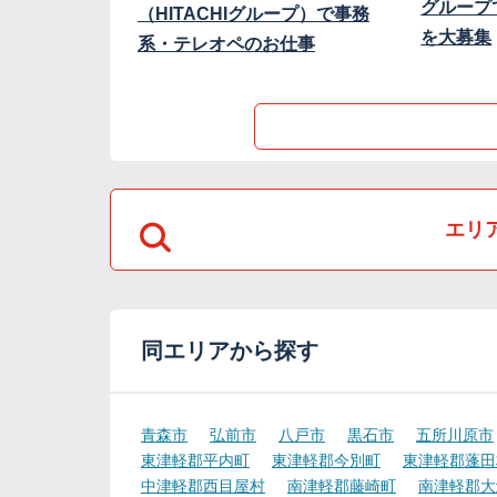
グループ
（HITACHIグループ）で事務
を大募集
系・テレオペのお仕事
エリ
同エリアから探す
青森市
弘前市
八戸市
黒石市
五所川原市
東津軽郡平内町
東津軽郡今別町
東津軽郡蓬田
中津軽郡西目屋村
南津軽郡藤崎町
南津軽郡大