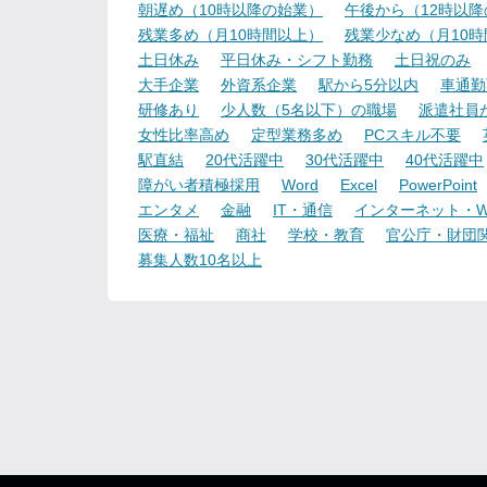
朝遅め（10時以降の始業）
午後から（12時以
残業多め（月10時間以上）
残業少なめ（月10
土日休み
平日休み・シフト勤務
土日祝のみ
大手企業
外資系企業
駅から5分以内
車通勤
研修あり
少人数（5名以下）の職場
派遣社員
女性比率高め
定型業務多め
PCスキル不要
駅直結
20代活躍中
30代活躍中
40代活躍中
障がい者積極採用
Word
Excel
PowerPoint
エンタメ
金融
IT・通信
インターネット・W
医療・福祉
商社
学校・教育
官公庁・財団
募集人数10名以上