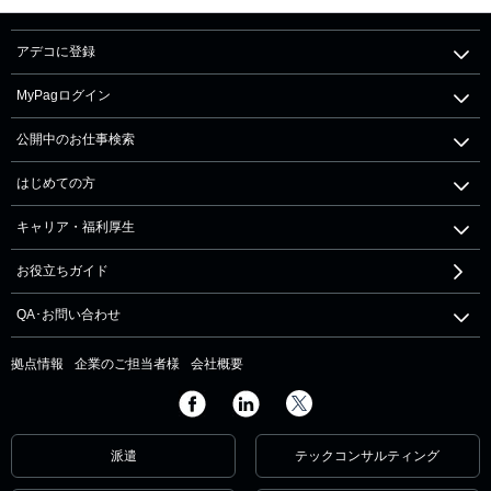
アデコに登録
MyPagログイン
公開中のお仕事検索
はじめての方
キャリア・福利厚生
お役立ちガイド
QA･お問い合わせ
拠点情報
企業のご担当者様
会社概要
派遣
テックコンサルティング