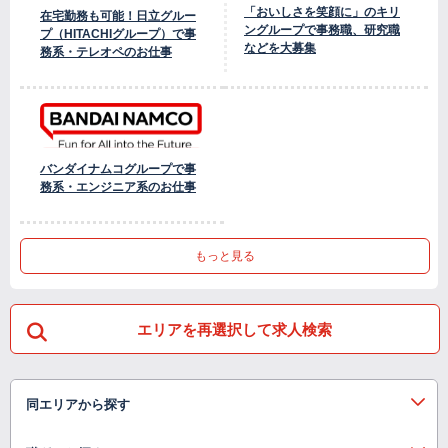
「おいしさを笑顔に」のキリ
在宅勤務も可能！日立グルー
ングループで事務職、研究職
プ（HITACHIグループ）で事
などを大募集
務系・テレオペのお仕事
バンダイナムコグループで事
務系・エンジニア系のお仕事
もっと見る
エリアを再選択して求人検索
同エリアから探す