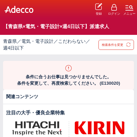
登録
ログイン
メニュー
【青森県×電気・電子設計×週4日以下】派遣求人
青森県／電気・電子設計／こだわらない／
検索条件を変更
週4日以下
条件に合うお仕事は見つかりませんでした。
条件を変更して、再度検索してください。 (E130020)
関連コンテンツ
注目の大手・優良企業特集