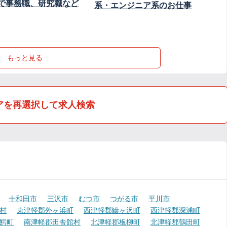
で事務職、研究職など
系・エンジニア系のお仕事
もっと見る
アを再選択して求人検索
十和田市
三沢市
むつ市
つがる市
平川市
村
東津軽郡外ヶ浜町
西津軽郡鰺ヶ沢町
西津軽郡深浦町
鰐町
南津軽郡田舎館村
北津軽郡板柳町
北津軽郡鶴田町