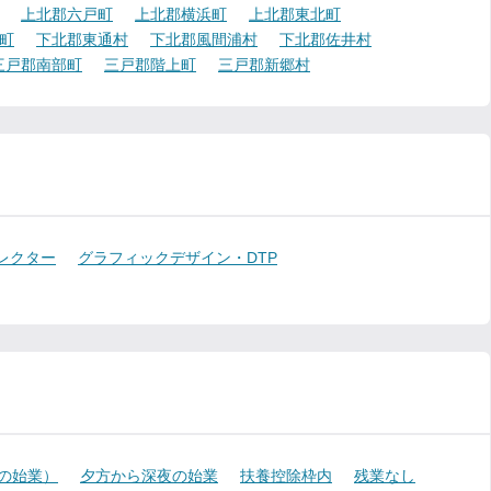
上北郡六戸町
上北郡横浜町
上北郡東北町
町
下北郡東通村
下北郡風間浦村
下北郡佐井村
三戸郡南部町
三戸郡階上町
三戸郡新郷村
レクター
グラフィックデザイン・DTP
降の始業）
夕方から深夜の始業
扶養控除枠内
残業なし