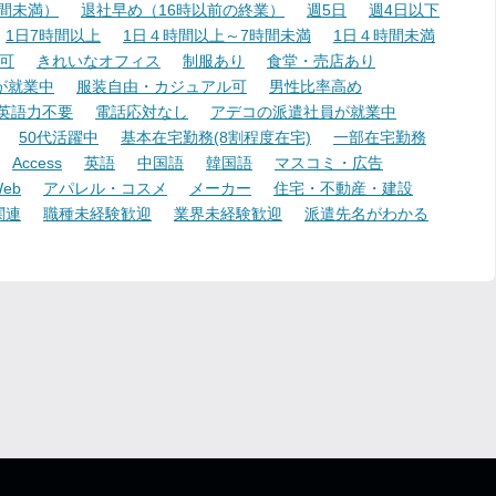
時間未満）
退社早め（16時以前の終業）
週5日
週4日以下
1日7時間以上
1日４時間以上～7時間未満
1日４時間未満
可
きれいなオフィス
制服あり
食堂・売店あり
が就業中
服装自由・カジュアル可
男性比率高め
英語力不要
電話応対なし
アデコの派遣社員が就業中
50代活躍中
基本在宅勤務(8割程度在宅)
一部在宅勤務
Access
英語
中国語
韓国語
マスコミ・広告
eb
アパレル・コスメ
メーカー
住宅・不動産・建設
関連
職種未経験歓迎
業界未経験歓迎
派遣先名がわかる