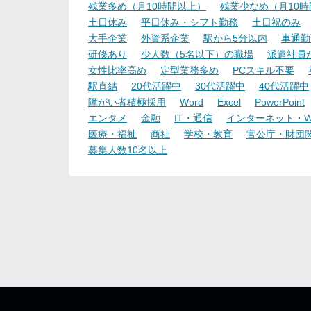
残業多め（月10時間以上）
残業少なめ（月10
土日休み
平日休み・シフト勤務
土日祝のみ
大手企業
外資系企業
駅から5分以内
車通勤
研修あり
少人数（5名以下）の職場
派遣社員
女性比率高め
定型業務多め
PCスキル不要
駅直結
20代活躍中
30代活躍中
40代活躍中
障がい者積極採用
Word
Excel
PowerPoint
エンタメ
金融
IT・通信
インターネット・W
医療・福祉
商社
学校・教育
官公庁・財団
募集人数10名以上