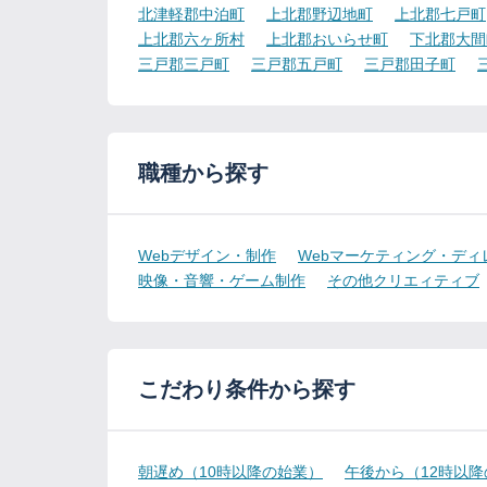
北津軽郡中泊町
上北郡野辺地町
上北郡七戸町
上北郡六ヶ所村
上北郡おいらせ町
下北郡大間
三戸郡三戸町
三戸郡五戸町
三戸郡田子町
職種から探す
Webデザイン・制作
Webマーケティング・ディ
映像・音響・ゲーム制作
その他クリエィティブ
こだわり条件から探す
朝遅め（10時以降の始業）
午後から（12時以