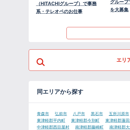
グループ
（HITACHIグループ）で事務
を大募集
系・テレオペのお仕事
エリ
同エリアから探す
青森市
弘前市
八戸市
黒石市
五所川原市
東津軽郡平内町
東津軽郡今別町
東津軽郡蓬田
中津軽郡西目屋村
南津軽郡藤崎町
南津軽郡大