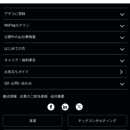
アデコに登録
MyPagログイン
公開中のお仕事検索
はじめての方
キャリア・福利厚生
お役立ちガイド
QA･お問い合わせ
拠点情報
企業のご担当者様
会社概要
派遣
テックコンサルティング