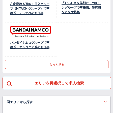
「おいしさを笑顔に」のキリ
在宅勤務も可能！日立グルー
ングループで事務職、研究職
プ（HITACHIグループ）で事
などを大募集
務系・テレオペのお仕事
バンダイナムコグループで事
務系・エンジニア系のお仕事
もっと見る
エリアを再選択して求人検索
同エリアから探す