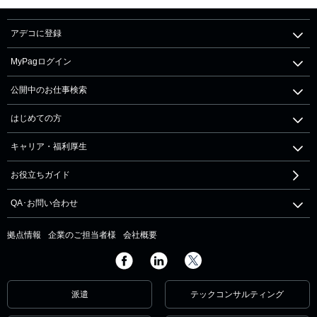
アデコに登録
MyPagログイン
公開中のお仕事検索
はじめての方
キャリア・福利厚生
お役立ちガイド
QA･お問い合わせ
拠点情報
企業のご担当者様
会社概要
派遣
テックコンサルティング