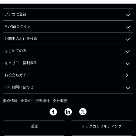
アデコに登録
MyPagログイン
公開中のお仕事検索
はじめての方
キャリア・福利厚生
お役立ちガイド
QA･お問い合わせ
拠点情報
企業のご担当者様
会社概要
派遣
テックコンサルティング