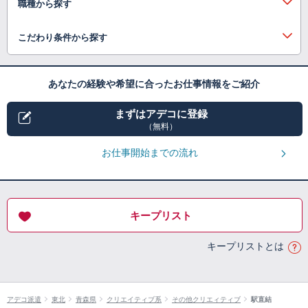
職種から探す
こだわり条件から探す
あなたの経験や希望に合ったお仕事情報をご紹介
まずはアデコに登録
（無料）
お仕事開始までの流れ
キープリスト
キープリストとは
アデコ派遣
東北
青森県
クリエイティブ系
その他クリエィティブ
駅直結