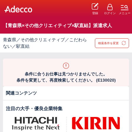
登録
ログイン
メニュー
【青森県×その他クリエィティブ×駅直結】派遣求人
青森県／その他クリエィティブ／こだわら
検索条件を変更
ない／駅直結
条件に合うお仕事は見つかりませんでした。
条件を変更して、再度検索してください。 (E130020)
関連コンテンツ
注目の大手・優良企業特集