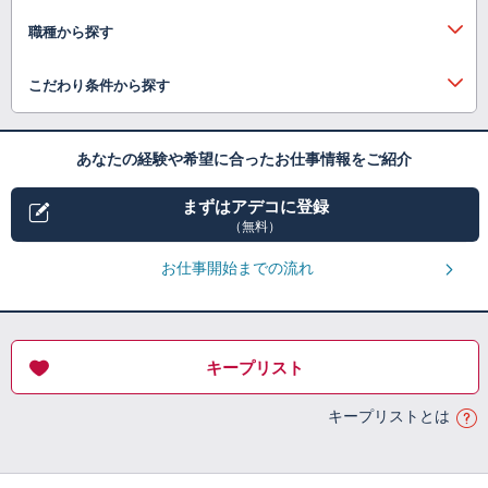
職種から探す
こだわり条件から探す
あなたの経験や希望に合ったお仕事情報をご紹介
まずはアデコに登録
（無料）
お仕事開始までの流れ
キープリスト
キープリストとは