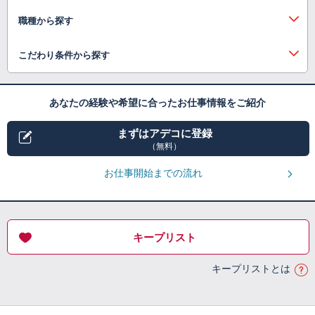
職種から探す
こだわり条件から探す
あなたの経験や希望に合ったお仕事情報をご紹介
まずはアデコに登録
（無料）
お仕事開始までの流れ
キープリスト
キープリストとは