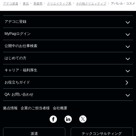
アデコ派遣
東北
青森県
クリエイティブ系
その他クリエィティブ
アパレル・コスメ
アデコに登録
MyPagログイン
公開中のお仕事検索
はじめての方
キャリア・福利厚生
お役立ちガイド
QA･お問い合わせ
拠点情報
企業のご担当者様
会社概要
派遣
テックコンサルティング