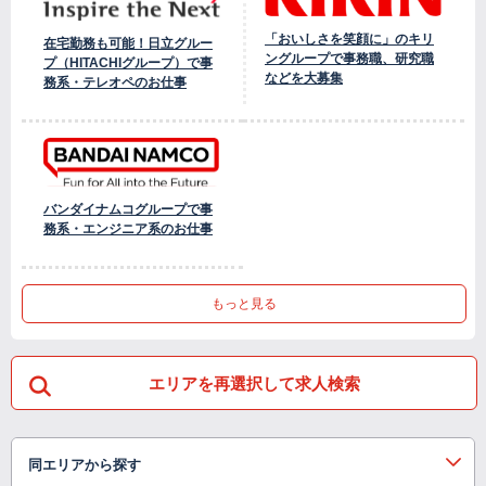
「おいしさを笑顔に」のキリ
在宅勤務も可能！日立グルー
ングループで事務職、研究職
プ（HITACHIグループ）で事
などを大募集
務系・テレオペのお仕事
バンダイナムコグループで事
務系・エンジニア系のお仕事
もっと見る
エリアを再選択して求人検索
同エリアから探す