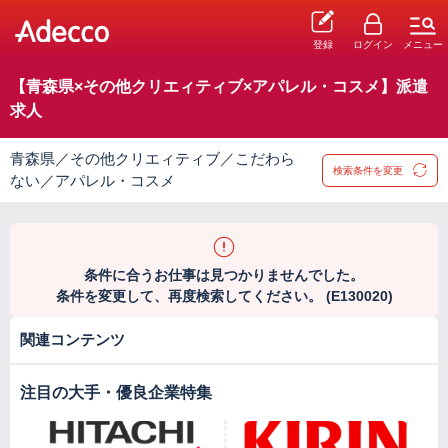
登録
ログイン
メニュー
【青森県×その他クリエィティブ×アパレル・コスメ】派遣
求人
青森県／その他クリエィティブ／こだわら
検索条件を変更
ない／アパレル・コスメ
条件に合うお仕事は見つかりませんでした。
条件を変更して、再度検索してください。 (E130020)
関連コンテンツ
注目の大手・優良企業特集