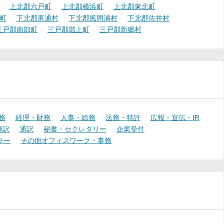
上北郡六戸町
上北郡横浜町
上北郡東北町
町
下北郡東通村
下北郡風間浦村
下北郡佐井村
三戸郡南部町
三戸郡階上町
三戸郡新郷村
務
経理・財務
人事・総務
法務・特許
広報・宣伝・IR
翻訳
通訳
秘書・セクレタリー
企業受付
ラー
その他オフィスワーク・事務