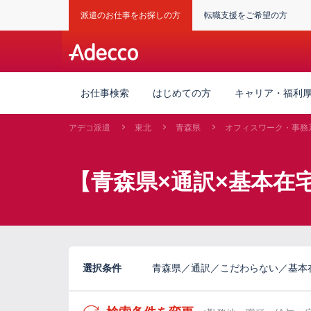
派遣のお仕事をお探しの方
転職支援をご希望の方
お仕事検索
はじめての方
キャリア・福利
アデコ派遣
東北
青森県
オフィスワーク・事務
【青森県×通訳×基本在宅
選択条件
青森県／通訳／こだわらない／基本在