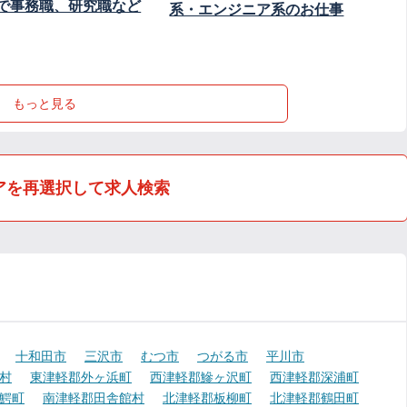
で事務職、研究職など
系・エンジニア系のお仕事
もっと見る
アを再選択して求人検索
十和田市
三沢市
むつ市
つがる市
平川市
村
東津軽郡外ヶ浜町
西津軽郡鰺ヶ沢町
西津軽郡深浦町
鰐町
南津軽郡田舎館村
北津軽郡板柳町
北津軽郡鶴田町