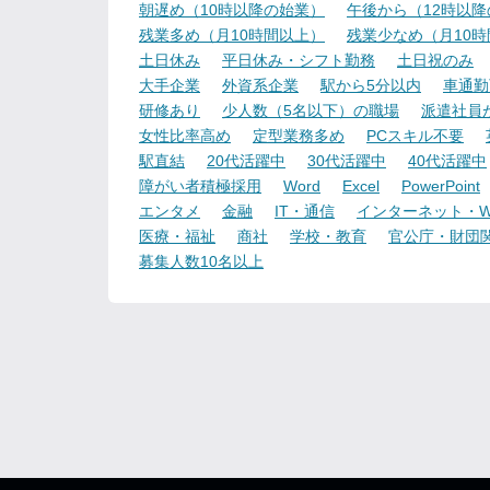
朝遅め（10時以降の始業）
午後から（12時以
残業多め（月10時間以上）
残業少なめ（月10
土日休み
平日休み・シフト勤務
土日祝のみ
大手企業
外資系企業
駅から5分以内
車通勤
研修あり
少人数（5名以下）の職場
派遣社員
女性比率高め
定型業務多め
PCスキル不要
駅直結
20代活躍中
30代活躍中
40代活躍中
障がい者積極採用
Word
Excel
PowerPoint
エンタメ
金融
IT・通信
インターネット・W
医療・福祉
商社
学校・教育
官公庁・財団
募集人数10名以上