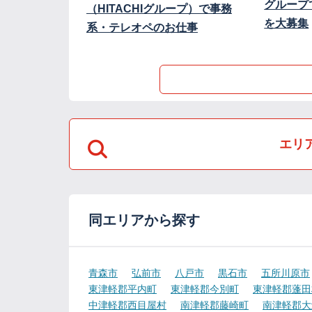
グループ
（HITACHIグループ）で事務
を大募集
系・テレオペのお仕事
エリ
同エリアから探す
青森市
弘前市
八戸市
黒石市
五所川原市
東津軽郡平内町
東津軽郡今別町
東津軽郡蓬田
中津軽郡西目屋村
南津軽郡藤崎町
南津軽郡大