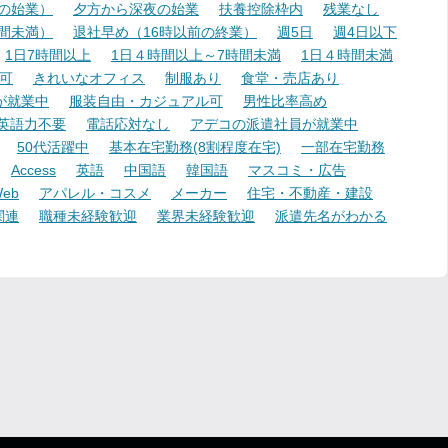
降の始業）
夕方から深夜の始業
扶養控除枠内
残業なし
時間未満）
退社早め（16時以前の終業）
週5日
週4日以下
1日7時間以上
1日４時間以上～7時間未満
1日４時間未満
可
きれいなオフィス
制服あり
食堂・売店あり
が就業中
服装自由・カジュアル可
男性比率高め
英語力不要
電話応対なし
アデコの派遣社員が就業中
50代活躍中
基本在宅勤務(8割程度在宅)
一部在宅勤務
Access
英語
中国語
韓国語
マスコミ・広告
eb
アパレル・コスメ
メーカー
住宅・不動産・建設
関連
職種未経験歓迎
業界未経験歓迎
派遣先名がわかる