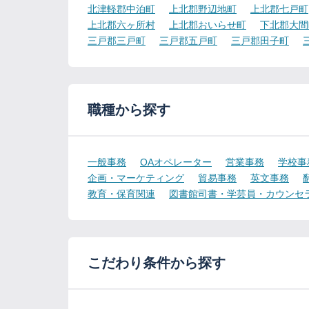
北津軽郡中泊町
上北郡野辺地町
上北郡七戸町
上北郡六ヶ所村
上北郡おいらせ町
下北郡大間
三戸郡三戸町
三戸郡五戸町
三戸郡田子町
職種から探す
一般事務
OAオペレーター
営業事務
学校事
企画・マーケティング
貿易事務
英文事務
教育・保育関連
図書館司書・学芸員・カウンセ
こだわり条件から探す