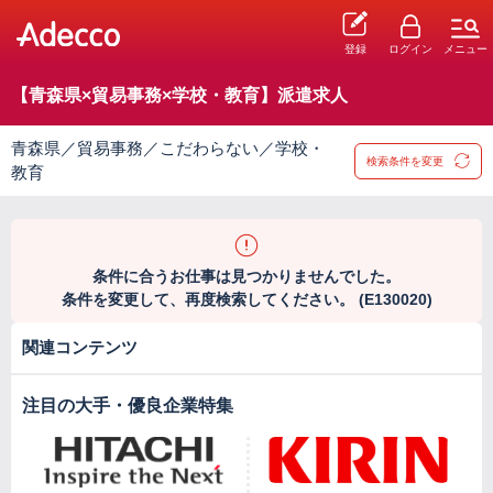
登録
ログイン
メニュー
【青森県×貿易事務×学校・教育】派遣求人
青森県／貿易事務／こだわらない／学校・
検索条件を変更
教育
条件に合うお仕事は見つかりませんでした。
条件を変更して、再度検索してください。 (E130020)
関連コンテンツ
注目の大手・優良企業特集