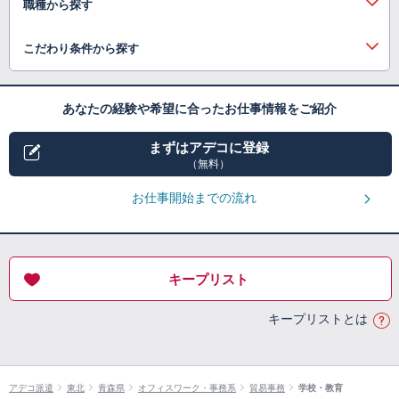
職種から探す
こだわり条件から探す
あなたの経験や希望に合ったお仕事情報をご紹介
まずはアデコに登録
（無料）
お仕事開始までの流れ
キープリスト
キープリストとは
アデコ派遣
東北
青森県
オフィスワーク・事務系
貿易事務
学校・教育