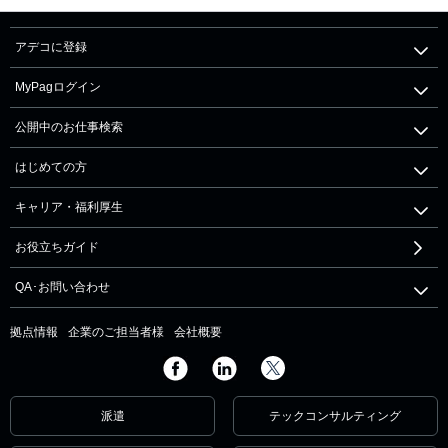
アデコに登録
MyPagログイン
公開中のお仕事検索
はじめての方
キャリア・福利厚生
お役立ちガイド
QA･お問い合わせ
拠点情報
企業のご担当者様
会社概要
派遣
テックコンサルティング