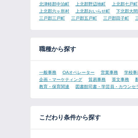
北津軽郡中泊町
上北郡野辺地町
上北郡七戸町
上北郡六ヶ所村
上北郡おいらせ町
下北郡大間
三戸郡三戸町
三戸郡五戸町
三戸郡田子町
職種から探す
一般事務
OAオペレーター
営業事務
学校事
企画・マーケティング
貿易事務
英文事務
教育・保育関連
図書館司書・学芸員・カウンセ
こだわり条件から探す