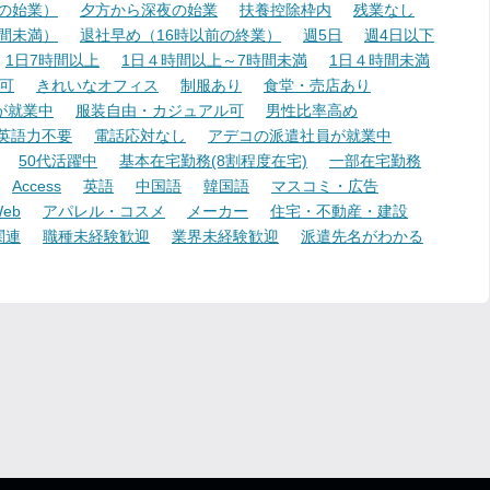
降の始業）
夕方から深夜の始業
扶養控除枠内
残業なし
時間未満）
退社早め（16時以前の終業）
週5日
週4日以下
1日7時間以上
1日４時間以上～7時間未満
1日４時間未満
可
きれいなオフィス
制服あり
食堂・売店あり
が就業中
服装自由・カジュアル可
男性比率高め
英語力不要
電話応対なし
アデコの派遣社員が就業中
50代活躍中
基本在宅勤務(8割程度在宅)
一部在宅勤務
Access
英語
中国語
韓国語
マスコミ・広告
eb
アパレル・コスメ
メーカー
住宅・不動産・建設
関連
職種未経験歓迎
業界未経験歓迎
派遣先名がわかる