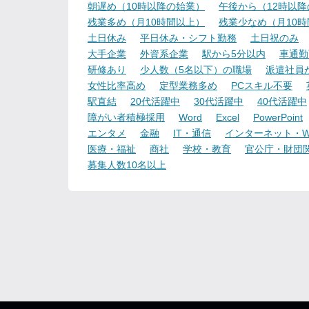
朝遅め（10時以降の始業）
午後から（12時以
残業多め（月10時間以上）
残業少なめ（月10
土日休み
平日休み・シフト勤務
土日祝のみ
大手企業
外資系企業
駅から5分以内
車通勤
研修あり
少人数（5名以下）の職場
派遣社員
女性比率高め
定型業務多め
PCスキル不要
駅直結
20代活躍中
30代活躍中
40代活躍中
障がい者積極採用
Word
Excel
PowerPoint
エンタメ
金融
IT・通信
インターネット・W
医療・福祉
商社
学校・教育
官公庁・財団
募集人数10名以上