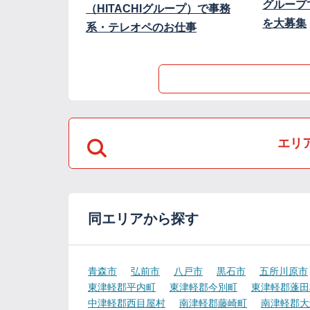
グループ
（HITACHIグループ）で事務
を大募集
系・テレオペのお仕事
エリ
同エリアから探す
青森市
弘前市
八戸市
黒石市
五所川原市
東津軽郡平内町
東津軽郡今別町
東津軽郡蓬田
中津軽郡西目屋村
南津軽郡藤崎町
南津軽郡大