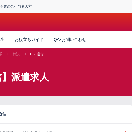
企業のご担当者の方
厚生
お役立ちガイド
QA･お問い合わせ
系
翻訳
IT・通信
信】派遣求人
通信