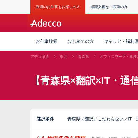
派遣のお仕事をお探しの方
転職支援をご希望の方
お仕事検索
はじめての方
キャリア・福利
アデコ派遣
東北
青森県
オフィスワーク・事務
【青森県×翻訳×IT・通
選択条件
青森県／翻訳／こだわらない／IT・