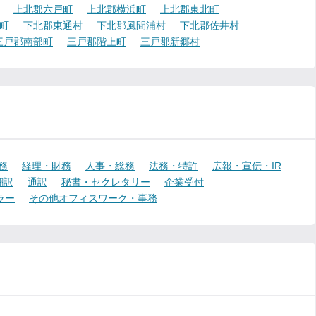
上北郡六戸町
上北郡横浜町
上北郡東北町
町
下北郡東通村
下北郡風間浦村
下北郡佐井村
三戸郡南部町
三戸郡階上町
三戸郡新郷村
務
経理・財務
人事・総務
法務・特許
広報・宣伝・IR
翻訳
通訳
秘書・セクレタリー
企業受付
ラー
その他オフィスワーク・事務