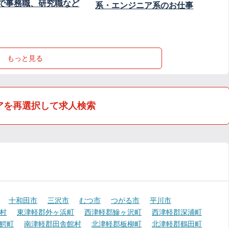
で事務職、研究職など
系・エンジニア系のお仕事
もっと見る
アを再選択して求人検索
十和田市
三沢市
むつ市
つがる市
平川市
村
東津軽郡外ヶ浜町
西津軽郡鰺ヶ沢町
西津軽郡深浦町
鰐町
南津軽郡田舎館村
北津軽郡板柳町
北津軽郡鶴田町