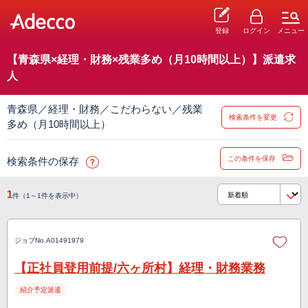
登録
ログイン
メニュー
【青森県×経理・財務×残業多め（月10時間以上）】派遣求
人
青森県／経理・財務／こだわらない／残業
検索条件を変更
多め（月10時間以上）
この条件を保存
検索条件の保存
1
件（1～1件を表示中）
ジョブNo.
A01491979
【正社員登用前提/六ヶ所村】経理・財務業務
紹介予定派遣