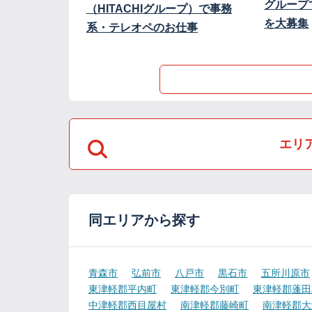
グループ
（HITACHIグループ）で事務
を大募集
系・テレオペのお仕事
エリ
同エリアから探す
青森市
弘前市
八戸市
黒石市
五所川原市
東津軽郡平内町
東津軽郡今別町
東津軽郡蓬田
中津軽郡西目屋村
南津軽郡藤崎町
南津軽郡大