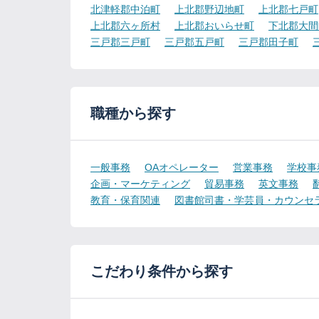
北津軽郡中泊町
上北郡野辺地町
上北郡七戸町
上北郡六ヶ所村
上北郡おいらせ町
下北郡大間
三戸郡三戸町
三戸郡五戸町
三戸郡田子町
職種から探す
一般事務
OAオペレーター
営業事務
学校事
企画・マーケティング
貿易事務
英文事務
教育・保育関連
図書館司書・学芸員・カウンセ
こだわり条件から探す