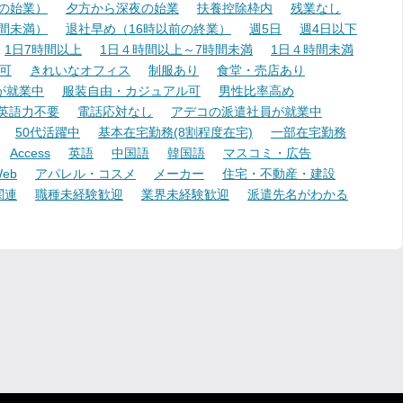
降の始業）
夕方から深夜の始業
扶養控除枠内
残業なし
時間未満）
退社早め（16時以前の終業）
週5日
週4日以下
1日7時間以上
1日４時間以上～7時間未満
1日４時間未満
可
きれいなオフィス
制服あり
食堂・売店あり
が就業中
服装自由・カジュアル可
男性比率高め
英語力不要
電話応対なし
アデコの派遣社員が就業中
50代活躍中
基本在宅勤務(8割程度在宅)
一部在宅勤務
Access
英語
中国語
韓国語
マスコミ・広告
eb
アパレル・コスメ
メーカー
住宅・不動産・建設
関連
職種未経験歓迎
業界未経験歓迎
派遣先名がわかる