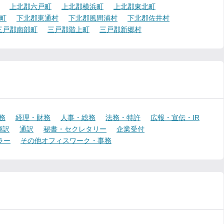
上北郡六戸町
上北郡横浜町
上北郡東北町
町
下北郡東通村
下北郡風間浦村
下北郡佐井村
三戸郡南部町
三戸郡階上町
三戸郡新郷村
務
経理・財務
人事・総務
法務・特許
広報・宣伝・IR
翻訳
通訳
秘書・セクレタリー
企業受付
ラー
その他オフィスワーク・事務