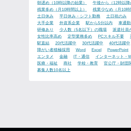
朝遅め（10時以降の始業）
午後から（12時以
残業多め（月10時間以上）
残業少なめ（月10
土日休み
平日休み・シフト勤務
土日祝のみ
大手企業
外資系企業
駅から5分以内
車通勤
研修あり
少人数（5名以下）の職場
派遣社員
女性比率高め
定型業務多め
PCスキル不要
駅直結
20代活躍中
30代活躍中
40代活躍中
障がい者積極採用
Word
Excel
PowerPoint
エンタメ
金融
IT・通信
インターネット・W
医療・福祉
商社
学校・教育
官公庁・財団
募集人数10名以上