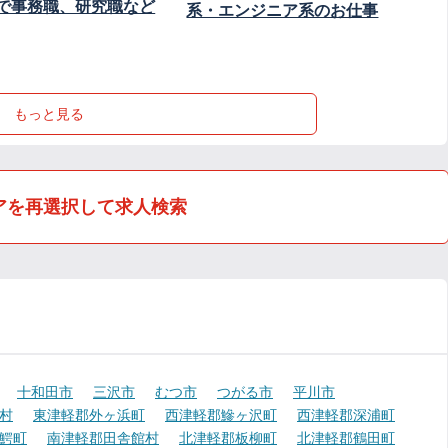
で事務職、研究職など
系・エンジニア系のお仕事
もっと見る
アを再選択して求人検索
十和田市
三沢市
むつ市
つがる市
平川市
村
東津軽郡外ヶ浜町
西津軽郡鰺ヶ沢町
西津軽郡深浦町
鰐町
南津軽郡田舎館村
北津軽郡板柳町
北津軽郡鶴田町