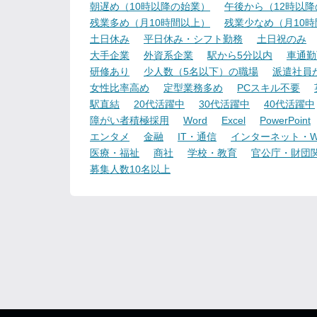
朝遅め（10時以降の始業）
午後から（12時以
残業多め（月10時間以上）
残業少なめ（月10
土日休み
平日休み・シフト勤務
土日祝のみ
大手企業
外資系企業
駅から5分以内
車通勤
研修あり
少人数（5名以下）の職場
派遣社員
女性比率高め
定型業務多め
PCスキル不要
駅直結
20代活躍中
30代活躍中
40代活躍中
障がい者積極採用
Word
Excel
PowerPoint
エンタメ
金融
IT・通信
インターネット・W
医療・福祉
商社
学校・教育
官公庁・財団
募集人数10名以上