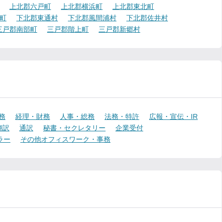
上北郡六戸町
上北郡横浜町
上北郡東北町
町
下北郡東通村
下北郡風間浦村
下北郡佐井村
三戸郡南部町
三戸郡階上町
三戸郡新郷村
務
経理・財務
人事・総務
法務・特許
広報・宣伝・IR
翻訳
通訳
秘書・セクレタリー
企業受付
ラー
その他オフィスワーク・事務