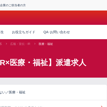
企業のご担当者の方
厚生
お役立ちガイド
QA･お問い合わせ
系
広報・宣伝・IR
医療・福祉
IR×医療・福祉】派遣求人
ない／医療・福祉