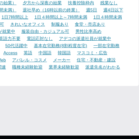
降の始業）
夕方から深夜の始業
扶養控除枠内
残業なし
時間未満）
退社早め（16時以前の終業）
週5日
週4日以下
1日7時間以上
1日４時間以上～7時間未満
1日４時間未満
可
きれいなオフィス
制服あり
食堂・売店あり
が就業中
服装自由・カジュアル可
男性比率高め
英語力不要
電話応対なし
アデコの派遣社員が就業中
50代活躍中
基本在宅勤務(8割程度在宅)
一部在宅勤務
Access
英語
中国語
韓国語
マスコミ・広告
eb
アパレル・コスメ
メーカー
住宅・不動産・建設
関連
職種未経験歓迎
業界未経験歓迎
派遣先名がわかる