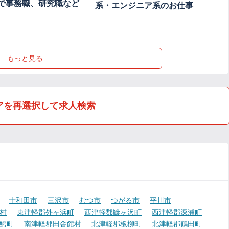
で事務職、研究職など
系・エンジニア系のお仕事
もっと見る
アを再選択して求人検索
十和田市
三沢市
むつ市
つがる市
平川市
村
東津軽郡外ヶ浜町
西津軽郡鰺ヶ沢町
西津軽郡深浦町
鰐町
南津軽郡田舎館村
北津軽郡板柳町
北津軽郡鶴田町