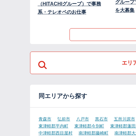
グループ
（HITACHIグループ）で事務
を大募集
系・テレオペのお仕事
エリ
同エリアから探す
青森市
弘前市
八戸市
黒石市
五所川原市
東津軽郡平内町
東津軽郡今別町
東津軽郡蓬田
中津軽郡西目屋村
南津軽郡藤崎町
南津軽郡大