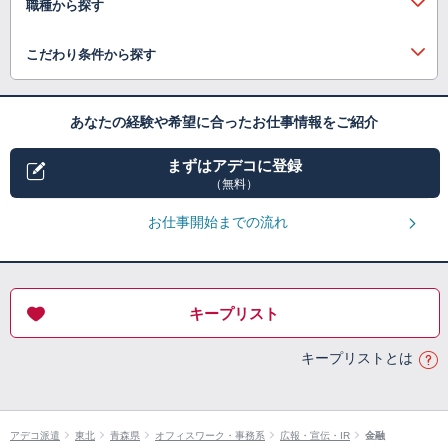
職種から探す
こだわり条件から探す
あなたの経験や希望に合ったお仕事情報をご紹介
まずはアデコに登録
（無料）
お仕事開始までの流れ
キープリスト
キープリストとは
アデコ派遣
東北
青森県
オフィスワーク・事務系
広報・宣伝・IR
金融