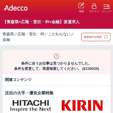
登録
ログイン
メニュー
【青森県×広報・宣伝・IR×金融】派遣求人
青森県／広報・宣伝・IR／こだわらない／
検索条件を変更
金融
条件に合うお仕事は見つかりませんでした。
条件を変更して、再度検索してください。 (E130020)
関連コンテンツ
注目の大手・優良企業特集