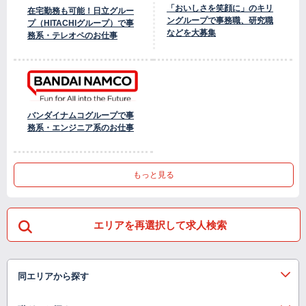
「おいしさを笑顔に」のキリ
在宅勤務も可能！日立グルー
ングループで事務職、研究職
プ（HITACHIグループ）で事
などを大募集
務系・テレオペのお仕事
バンダイナムコグループで事
務系・エンジニア系のお仕事
もっと見る
エリアを再選択して求人検索
同エリアから探す