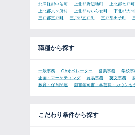
北津軽郡中泊町
上北郡野辺地町
上北郡七戸町
上北郡六ヶ所村
上北郡おいらせ町
下北郡大間
三戸郡三戸町
三戸郡五戸町
三戸郡田子町
職種から探す
一般事務
OAオペレーター
営業事務
学校事
企画・マーケティング
貿易事務
英文事務
教育・保育関連
図書館司書・学芸員・カウンセ
こだわり条件から探す