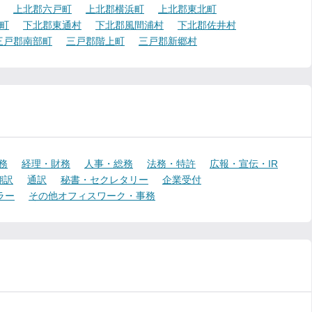
上北郡六戸町
上北郡横浜町
上北郡東北町
町
下北郡東通村
下北郡風間浦村
下北郡佐井村
三戸郡南部町
三戸郡階上町
三戸郡新郷村
務
経理・財務
人事・総務
法務・特許
広報・宣伝・IR
翻訳
通訳
秘書・セクレタリー
企業受付
ラー
その他オフィスワーク・事務