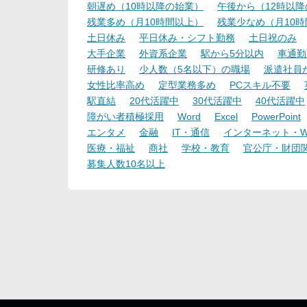
朝遅め（10時以降の始業）
午後から（12時以
残業多め（月10時間以上）
残業少なめ（月10
土日休み
平日休み・シフト勤務
土日祝のみ
大手企業
外資系企業
駅から5分以内
車通勤
研修あり
少人数（5名以下）の職場
派遣社員
女性比率高め
定型業務多め
PCスキル不要
駅直結
20代活躍中
30代活躍中
40代活躍中
障がい者積極採用
Word
Excel
PowerPoint
エンタメ
金融
IT・通信
インターネット・W
医療・福祉
商社
学校・教育
官公庁・財団
募集人数10名以上