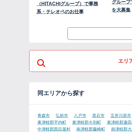
グループ
（HITACHIグループ）で事務
を大募集
系・テレオペのお仕事
エリ
同エリアから探す
青森市
弘前市
八戸市
黒石市
五所川原市
東津軽郡平内町
東津軽郡今別町
東津軽郡蓬田
中津軽郡西目屋村
南津軽郡藤崎町
南津軽郡大