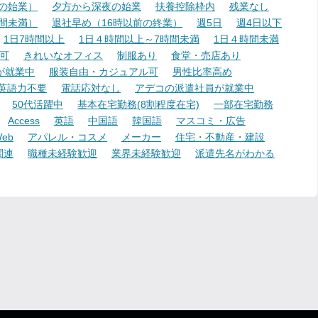
降の始業）
夕方から深夜の始業
扶養控除枠内
残業なし
時間未満）
退社早め（16時以前の終業）
週5日
週4日以下
1日7時間以上
1日４時間以上～7時間未満
1日４時間未満
可
きれいなオフィス
制服あり
食堂・売店あり
が就業中
服装自由・カジュアル可
男性比率高め
英語力不要
電話応対なし
アデコの派遣社員が就業中
50代活躍中
基本在宅勤務(8割程度在宅)
一部在宅勤務
Access
英語
中国語
韓国語
マスコミ・広告
eb
アパレル・コスメ
メーカー
住宅・不動産・建設
関連
職種未経験歓迎
業界未経験歓迎
派遣先名がわかる