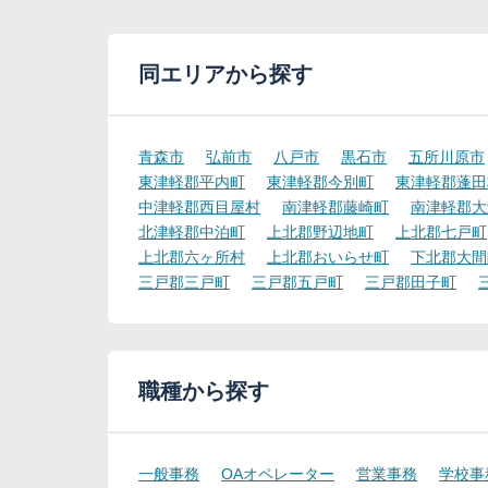
同エリアから探す
青森市
弘前市
八戸市
黒石市
五所川原市
東津軽郡平内町
東津軽郡今別町
東津軽郡蓬田
中津軽郡西目屋村
南津軽郡藤崎町
南津軽郡大
北津軽郡中泊町
上北郡野辺地町
上北郡七戸町
上北郡六ヶ所村
上北郡おいらせ町
下北郡大間
三戸郡三戸町
三戸郡五戸町
三戸郡田子町
職種から探す
一般事務
OAオペレーター
営業事務
学校事