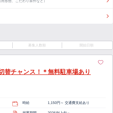
雇用形態、こだわり条件など）
募集人数順
開始日順
切替チャンス！＊無料駐車場あり
時給
1,150円～ 交通費支給あり
就業期間
2026/9/上旬～