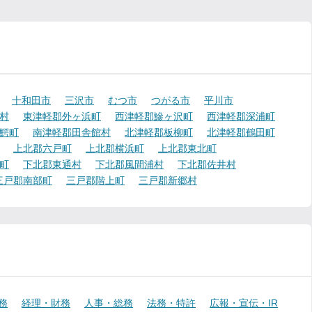
十和田市
三沢市
むつ市
つがる市
平川市
村
東津軽郡外ヶ浜町
西津軽郡鰺ヶ沢町
西津軽郡深浦町
鰐町
南津軽郡田舎館村
北津軽郡板柳町
北津軽郡鶴田町
上北郡六戸町
上北郡横浜町
上北郡東北町
町
下北郡東通村
下北郡風間浦村
下北郡佐井村
三戸郡南部町
三戸郡階上町
三戸郡新郷村
務
経理・財務
人事・総務
法務・特許
広報・宣伝・IR