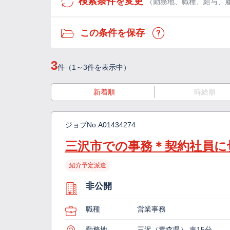
検索条件を変更
（勤務地、職種、給与、
この条件を保存
3
件（1～3件を表示中）
新着順
時給順
ジョブNo.
A01434274
三沢市での事務＊契約社員に
紹介予定派遣
非公開
職種
営業事務
勤務地
三沢（青森県） 車15分