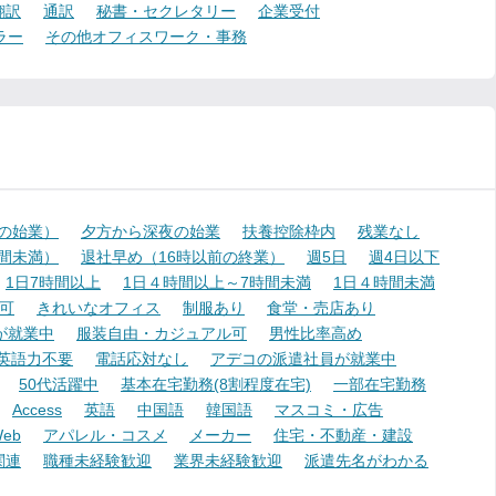
翻訳
通訳
秘書・セクレタリー
企業受付
ラー
その他オフィスワーク・事務
降の始業）
夕方から深夜の始業
扶養控除枠内
残業なし
時間未満）
退社早め（16時以前の終業）
週5日
週4日以下
1日7時間以上
1日４時間以上～7時間未満
1日４時間未満
可
きれいなオフィス
制服あり
食堂・売店あり
が就業中
服装自由・カジュアル可
男性比率高め
英語力不要
電話応対なし
アデコの派遣社員が就業中
50代活躍中
基本在宅勤務(8割程度在宅)
一部在宅勤務
Access
英語
中国語
韓国語
マスコミ・広告
eb
アパレル・コスメ
メーカー
住宅・不動産・建設
関連
職種未経験歓迎
業界未経験歓迎
派遣先名がわかる