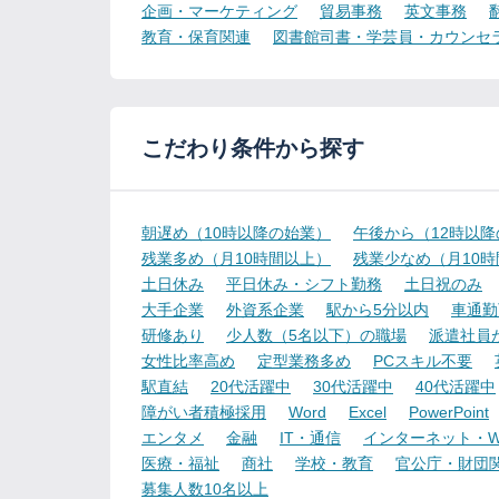
企画・マーケティング
貿易事務
英文事務
教育・保育関連
図書館司書・学芸員・カウンセ
こだわり条件から探す
朝遅め（10時以降の始業）
午後から（12時以
残業多め（月10時間以上）
残業少なめ（月10
土日休み
平日休み・シフト勤務
土日祝のみ
大手企業
外資系企業
駅から5分以内
車通勤
研修あり
少人数（5名以下）の職場
派遣社員
女性比率高め
定型業務多め
PCスキル不要
駅直結
20代活躍中
30代活躍中
40代活躍中
障がい者積極採用
Word
Excel
PowerPoint
エンタメ
金融
IT・通信
インターネット・W
医療・福祉
商社
学校・教育
官公庁・財団
募集人数10名以上