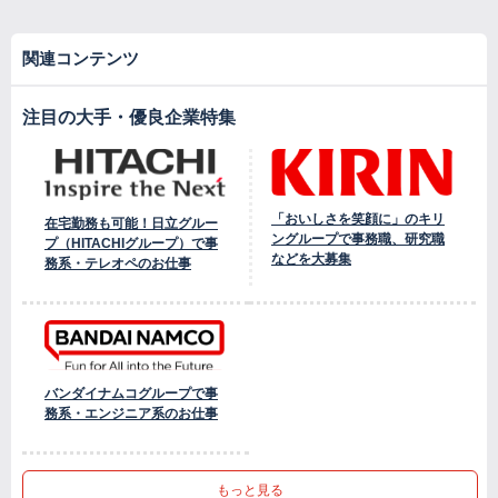
関連コンテンツ
注目の大手・優良企業特集
「おいしさを笑顔に」のキリ
在宅勤務も可能！日立グルー
ングループで事務職、研究職
プ（HITACHIグループ）で事
などを大募集
務系・テレオペのお仕事
バンダイナムコグループで事
務系・エンジニア系のお仕事
もっと見る