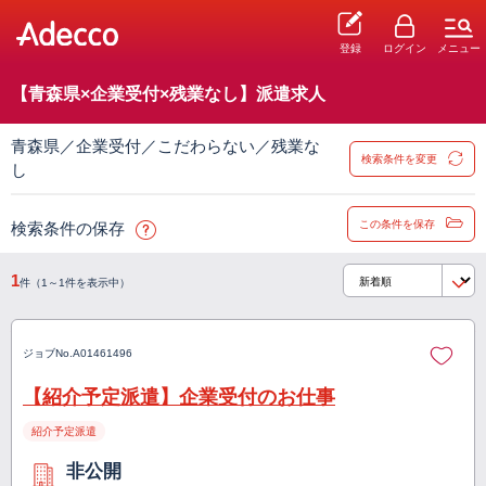
登録
ログイン
メニュー
【青森県×企業受付×残業なし】派遣求人
青森県／企業受付／こだわらない／残業な
検索条件を変更
し
この条件を保存
検索条件の保存
1
件（1～1件を表示中）
ジョブNo.
A01461496
【紹介予定派遣】企業受付のお仕事
紹介予定派遣
非公開