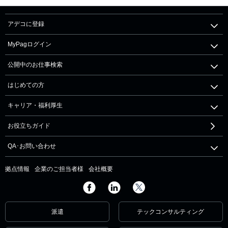
アデコに登録
MyPagログイン
公開中のお仕事検索
はじめての方
キャリア・福利厚生
お役立ちガイド
QA･お問い合わせ
拠点情報
企業のご担当者様
会社概要
派遣
テックコンサルティング