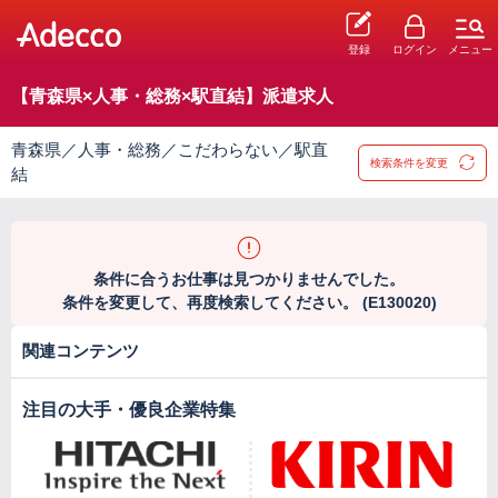
登録
ログイン
メニュー
【青森県×人事・総務×駅直結】派遣求人
青森県／人事・総務／こだわらない／駅直
検索条件を変更
結
条件に合うお仕事は見つかりませんでした。
条件を変更して、再度検索してください。 (E130020)
関連コンテンツ
注目の大手・優良企業特集