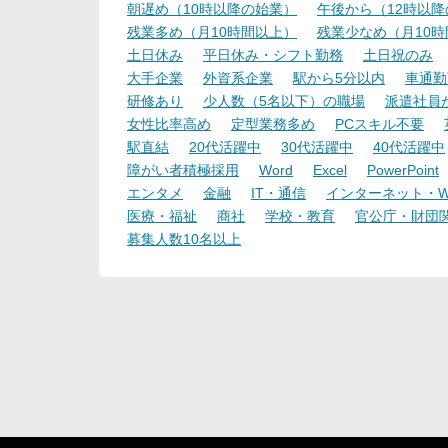
朝遅め（10時以降の始業）
午後から（12時以
残業多め（月10時間以上）
残業少なめ（月10
土日休み
平日休み・シフト勤務
土日祝のみ
大手企業
外資系企業
駅から5分以内
車通勤
研修あり
少人数（5名以下）の職場
派遣社員
女性比率高め
定型業務多め
PCスキル不要
駅直結
20代活躍中
30代活躍中
40代活躍中
障がい者積極採用
Word
Excel
PowerPoint
エンタメ
金融
IT・通信
インターネット・W
医療・福祉
商社
学校・教育
官公庁・財団
募集人数10名以上