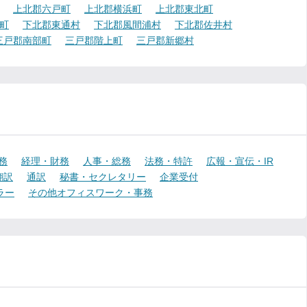
上北郡六戸町
上北郡横浜町
上北郡東北町
町
下北郡東通村
下北郡風間浦村
下北郡佐井村
三戸郡南部町
三戸郡階上町
三戸郡新郷村
務
経理・財務
人事・総務
法務・特許
広報・宣伝・IR
翻訳
通訳
秘書・セクレタリー
企業受付
ラー
その他オフィスワーク・事務