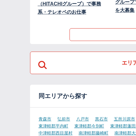
グループ
（HITACHIグループ）で事務
を大募集
系・テレオペのお仕事
エリ
同エリアから探す
青森市
弘前市
八戸市
黒石市
五所川原市
東津軽郡平内町
東津軽郡今別町
東津軽郡蓬田
中津軽郡西目屋村
南津軽郡藤崎町
南津軽郡大