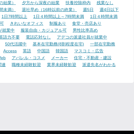
降の始業）
夕方から深夜の始業
扶養控除枠内
残業なし
時間未満）
退社早め（16時以前の終業）
週5日
週4日以下
1日7時間以上
1日４時間以上～7時間未満
1日４時間未満
可
きれいなオフィス
制服あり
食堂・売店あり
が就業中
服装自由・カジュアル可
男性比率高め
英語力不要
電話応対なし
アデコの派遣社員が就業中
50代活躍中
基本在宅勤務(8割程度在宅)
一部在宅勤務
Access
英語
中国語
韓国語
マスコミ・広告
eb
アパレル・コスメ
メーカー
住宅・不動産・建設
関連
職種未経験歓迎
業界未経験歓迎
派遣先名がわかる