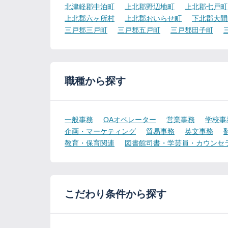
北津軽郡中泊町
上北郡野辺地町
上北郡七戸町
上北郡六ヶ所村
上北郡おいらせ町
下北郡大間
三戸郡三戸町
三戸郡五戸町
三戸郡田子町
職種から探す
一般事務
OAオペレーター
営業事務
学校事
企画・マーケティング
貿易事務
英文事務
教育・保育関連
図書館司書・学芸員・カウンセ
こだわり条件から探す