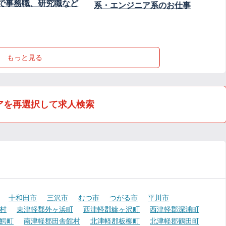
で事務職、研究職など
系・エンジニア系のお仕事
もっと見る
アを再選択して求人検索
十和田市
三沢市
むつ市
つがる市
平川市
村
東津軽郡外ヶ浜町
西津軽郡鰺ヶ沢町
西津軽郡深浦町
鰐町
南津軽郡田舎館村
北津軽郡板柳町
北津軽郡鶴田町