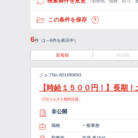
検索条件を変更
（勤務地、職種、給与、
この条件を保存
6
件（1～6件を表示中）
新着順
時給順
ジョブNo.
A01490693
【時給１５００円！】長期！
プロジェクト契約社員
非公開
職種
一般事務
勤務地
吹越 車16分