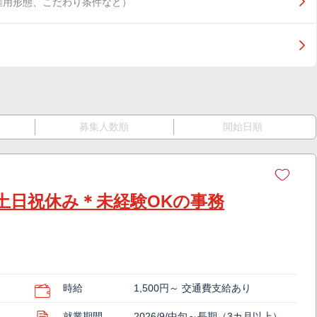
雇用形態、こだわり条件など）
募集人数順
開始日順
土日祝休み＊未経験OKの事務
時給
1,500円～ 交通費支給あり
就業期間
2026/9/中旬～長期（3カ月以上）