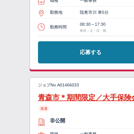
職種
一般事務
勤務地
陸奥市川 車5分
08:30～17:30
勤務時間
休日：土・日・祝
応募する
ジョブNo.
A01466033
青森市＊期間限定／大手保険
派遣
非公開