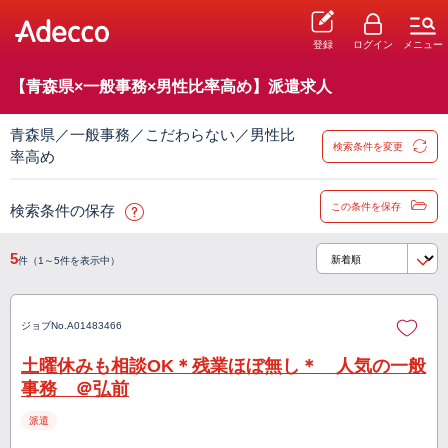
登録
ログイン
メニュー
【青森県×一般事務×男性比率高め】派遣求人
青森県／一般事務／こだわらない／男性比
検索条件を変更
率高め
この条件を保存
検索条件の保存
5
件（1～5件を表示中）
ジョブNo.
A01483466
土曜休みも相談OK＊残業ほぼ無し＊ 人気の一般
事務 ＠弘前
派遣