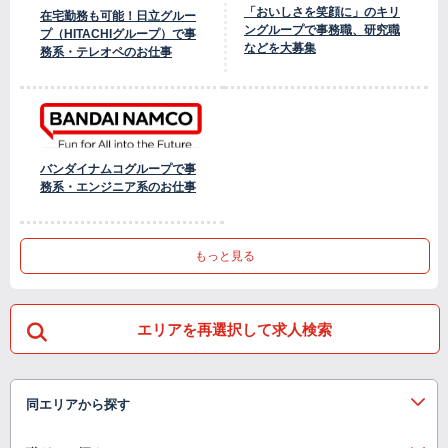
「おいしさを笑顔に」のキリ
在宅勤務も可能！日立グルー
ングループで事務職、研究職
プ（HITACHIグループ）で事
などを大募集
務系・テレオペのお仕事
バンダイナムコグループで事
務系・エンジニア系のお仕事
もっと見る
エリアを再選択して求人検索
同エリアから探す