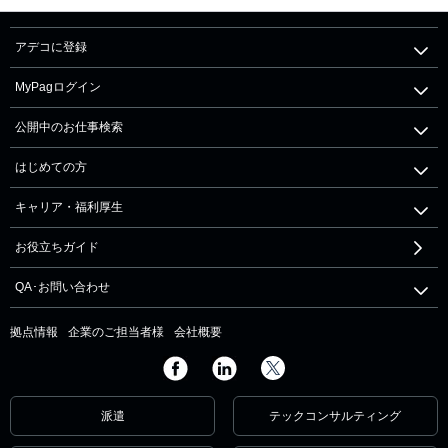
アデコに登録
MyPagログイン
公開中のお仕事検索
はじめての方
キャリア・福利厚生
お役立ちガイド
QA･お問い合わせ
拠点情報
企業のご担当者様
会社概要
派遣
テックコンサルティング