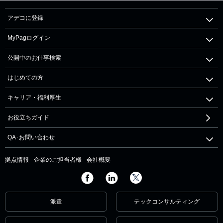
アデコに登録
MyPagログイン
公開中のお仕事検索
はじめての方
キャリア・福利厚生
お役立ちガイド
QA･お問い合わせ
拠点情報
企業のご担当者様
会社概要
派遣
テックコンサルティング