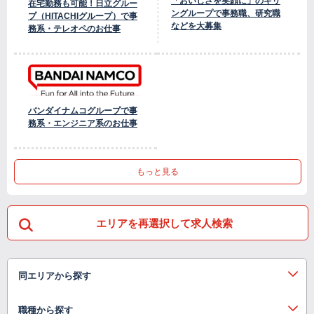
「おいしさを笑顔に」のキリ
在宅勤務も可能！日立グルー
ングループで事務職、研究職
プ（HITACHIグループ）で事
などを大募集
務系・テレオペのお仕事
バンダイナムコグループで事
務系・エンジニア系のお仕事
もっと見る
エリアを再選択して求人検索
同エリアから探す
職種から探す