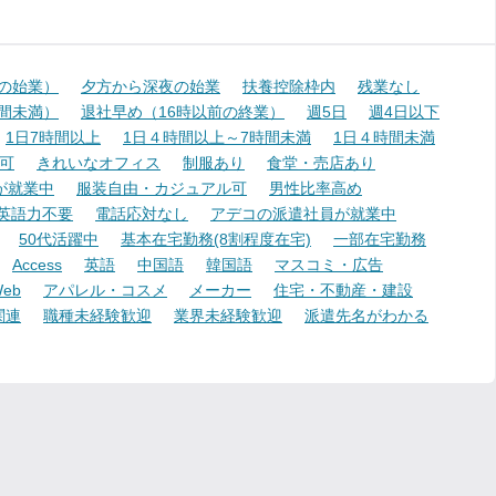
降の始業）
夕方から深夜の始業
扶養控除枠内
残業なし
時間未満）
退社早め（16時以前の終業）
週5日
週4日以下
1日7時間以上
1日４時間以上～7時間未満
1日４時間未満
可
きれいなオフィス
制服あり
食堂・売店あり
が就業中
服装自由・カジュアル可
男性比率高め
英語力不要
電話応対なし
アデコの派遣社員が就業中
50代活躍中
基本在宅勤務(8割程度在宅)
一部在宅勤務
Access
英語
中国語
韓国語
マスコミ・広告
eb
アパレル・コスメ
メーカー
住宅・不動産・建設
関連
職種未経験歓迎
業界未経験歓迎
派遣先名がわかる