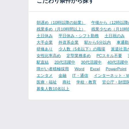
こだわり条件から探す
朝遅め（10時以降の始業）
午後から（12時以
残業多め（月10時間以上）
残業少なめ（月10
土日休み
平日休み・シフト勤務
土日祝のみ
大手企業
外資系企業
駅から5分以内
車通勤
研修あり
少人数（5名以下）の職場
派遣社員
女性比率高め
定型業務多め
PCスキル不要
駅直結
20代活躍中
30代活躍中
40代活躍中
障がい者積極採用
Word
Excel
PowerPoint
エンタメ
金融
IT・通信
インターネット・W
医療・福祉
商社
学校・教育
官公庁・財団
募集人数10名以上