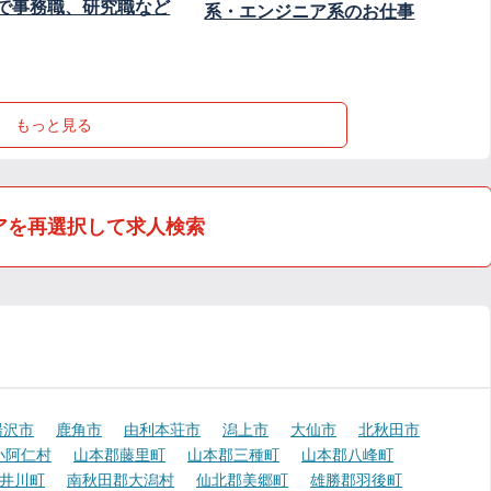
で事務職、研究職など
系・エンジニア系のお仕事
もっと見る
アを再選択して求人検索
湯沢市
鹿角市
由利本荘市
潟上市
大仙市
北秋田市
小阿仁村
山本郡藤里町
山本郡三種町
山本郡八峰町
井川町
南秋田郡大潟村
仙北郡美郷町
雄勝郡羽後町