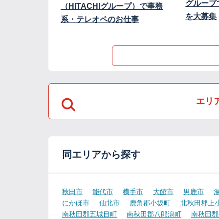
グループ
（HITACHIグループ）で事務
を大募集
系・テレオペのお仕事
エリ
同エリアから探す
秋田市
能代市
横手市
大館市
男鹿市
にかほ市
仙北市
鹿角郡小坂町
北秋田郡上
南秋田郡五城目町
南秋田郡八郎潟町
南秋田郡