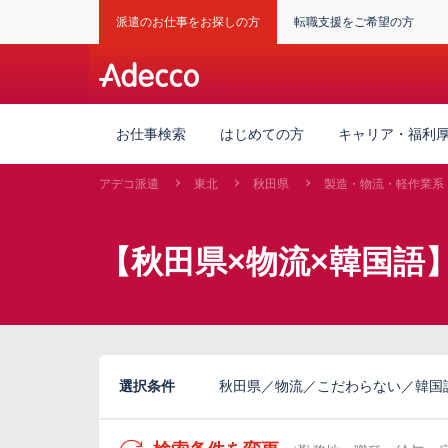
派遣のお仕事をお探しの方
転職支援をご希望の方
お仕事検索
はじめての方
キャリア・福利
アデコ派遣
東北
秋田県
製造・物流・軽作業系
【秋田県×物流×韓国語
選択条件
秋田県／物流／こだわらない／韓国