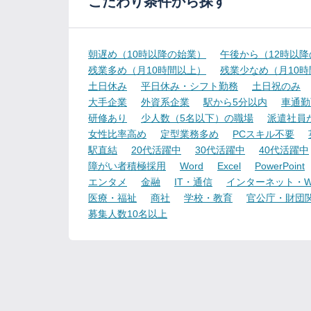
こだわり条件から探す
朝遅め（10時以降の始業）
午後から（12時以
残業多め（月10時間以上）
残業少なめ（月10
土日休み
平日休み・シフト勤務
土日祝のみ
大手企業
外資系企業
駅から5分以内
車通勤
研修あり
少人数（5名以下）の職場
派遣社員
女性比率高め
定型業務多め
PCスキル不要
駅直結
20代活躍中
30代活躍中
40代活躍中
障がい者積極採用
Word
Excel
PowerPoint
エンタメ
金融
IT・通信
インターネット・W
医療・福祉
商社
学校・教育
官公庁・財団
募集人数10名以上