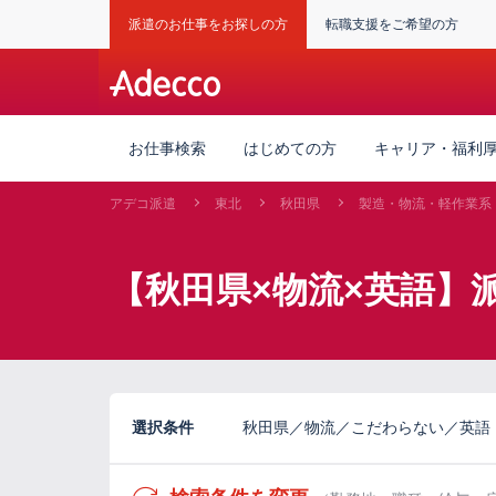
派遣のお仕事をお探しの方
転職支援をご希望の方
お仕事検索
はじめての方
キャリア・福利
アデコ派遣
東北
秋田県
製造・物流・軽作業系
【秋田県×物流×英語】
選択条件
秋田県／物流／こだわらない／英語