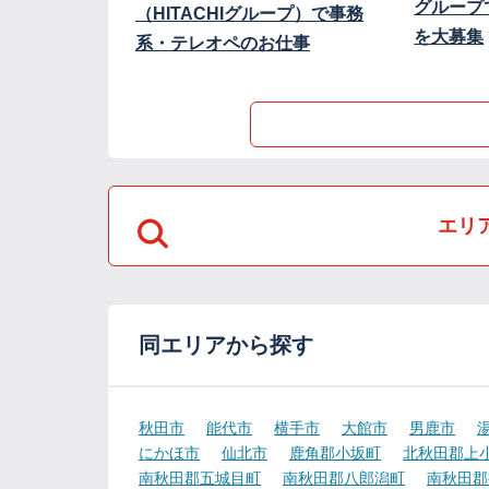
グループ
（HITACHIグループ）で事務
を大募集
系・テレオペのお仕事
エリ
同エリアから探す
秋田市
能代市
横手市
大館市
男鹿市
にかほ市
仙北市
鹿角郡小坂町
北秋田郡上
南秋田郡五城目町
南秋田郡八郎潟町
南秋田郡