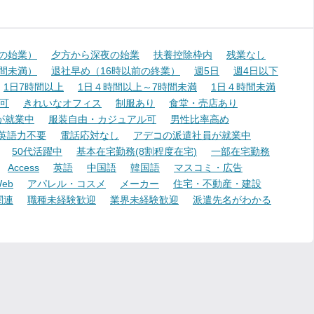
降の始業）
夕方から深夜の始業
扶養控除枠内
残業なし
時間未満）
退社早め（16時以前の終業）
週5日
週4日以下
1日7時間以上
1日４時間以上～7時間未満
1日４時間未満
可
きれいなオフィス
制服あり
食堂・売店あり
が就業中
服装自由・カジュアル可
男性比率高め
英語力不要
電話応対なし
アデコの派遣社員が就業中
50代活躍中
基本在宅勤務(8割程度在宅)
一部在宅勤務
Access
英語
中国語
韓国語
マスコミ・広告
eb
アパレル・コスメ
メーカー
住宅・不動産・建設
関連
職種未経験歓迎
業界未経験歓迎
派遣先名がわかる