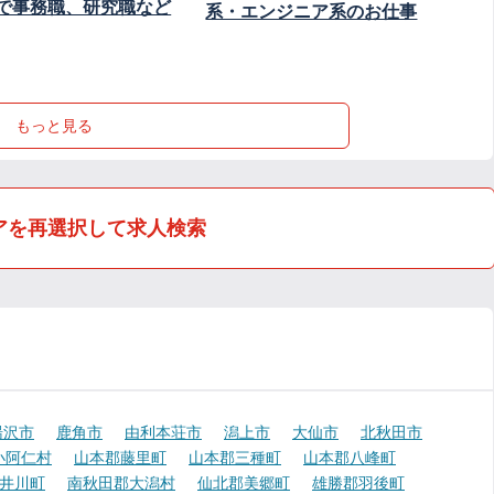
で事務職、研究職など
系・エンジニア系のお仕事
もっと見る
アを再選択して求人検索
湯沢市
鹿角市
由利本荘市
潟上市
大仙市
北秋田市
小阿仁村
山本郡藤里町
山本郡三種町
山本郡八峰町
井川町
南秋田郡大潟村
仙北郡美郷町
雄勝郡羽後町