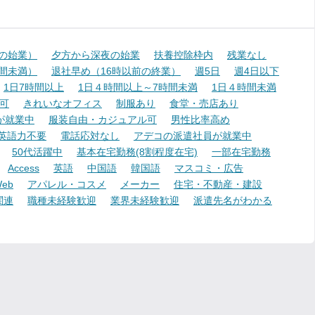
降の始業）
夕方から深夜の始業
扶養控除枠内
残業なし
時間未満）
退社早め（16時以前の終業）
週5日
週4日以下
1日7時間以上
1日４時間以上～7時間未満
1日４時間未満
可
きれいなオフィス
制服あり
食堂・売店あり
が就業中
服装自由・カジュアル可
男性比率高め
英語力不要
電話応対なし
アデコの派遣社員が就業中
50代活躍中
基本在宅勤務(8割程度在宅)
一部在宅勤務
Access
英語
中国語
韓国語
マスコミ・広告
eb
アパレル・コスメ
メーカー
住宅・不動産・建設
関連
職種未経験歓迎
業界未経験歓迎
派遣先名がわかる