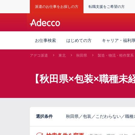
派遣のお仕事をお探しの方
転職支援をご希望の方
お仕事検索
はじめての方
キャリア・福利
アデコ派遣
東北
秋田県
製造・物流・軽作業系
【秋田県×包装×職種未
選択条件
秋田県／包装／こだわらない／職種