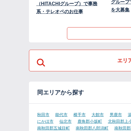
グループ
（HITACHIグループ）で事務
を大募集
系・テレオペのお仕事
エリ
同エリアから探す
秋田市
能代市
横手市
大館市
男鹿市
にかほ市
仙北市
鹿角郡小坂町
北秋田郡上
南秋田郡五城目町
南秋田郡八郎潟町
南秋田郡