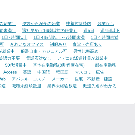
降の始業）
夕方から深夜の始業
扶養控除枠内
残業なし
時間未満）
退社早め（16時以前の終業）
週5日
週4日以下
1日7時間以上
1日４時間以上～7時間未満
1日４時間未満
可
きれいなオフィス
制服あり
食堂・売店あり
が就業中
服装自由・カジュアル可
男性比率高め
英語力不要
電話応対なし
アデコの派遣社員が就業中
50代活躍中
基本在宅勤務(8割程度在宅)
一部在宅勤務
Access
英語
中国語
韓国語
マスコミ・広告
eb
アパレル・コスメ
メーカー
住宅・不動産・建設
関連
職種未経験歓迎
業界未経験歓迎
派遣先名がわかる