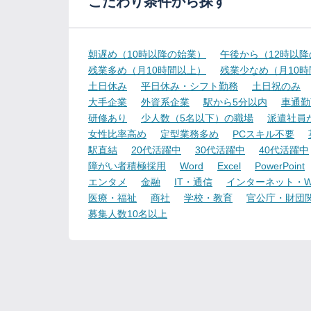
こだわり条件から探す
朝遅め（10時以降の始業）
午後から（12時以
残業多め（月10時間以上）
残業少なめ（月10
土日休み
平日休み・シフト勤務
土日祝のみ
大手企業
外資系企業
駅から5分以内
車通勤
研修あり
少人数（5名以下）の職場
派遣社員
女性比率高め
定型業務多め
PCスキル不要
駅直結
20代活躍中
30代活躍中
40代活躍中
障がい者積極採用
Word
Excel
PowerPoint
エンタメ
金融
IT・通信
インターネット・W
医療・福祉
商社
学校・教育
官公庁・財団
募集人数10名以上