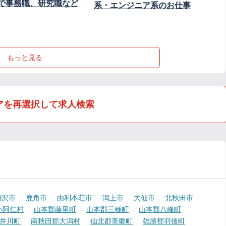
で事務職、研究職など
系・エンジニア系のお仕事
もっと見る
アを再選択して求人検索
湯沢市
鹿角市
由利本荘市
潟上市
大仙市
北秋田市
小阿仁村
山本郡藤里町
山本郡三種町
山本郡八峰町
井川町
南秋田郡大潟村
仙北郡美郷町
雄勝郡羽後町