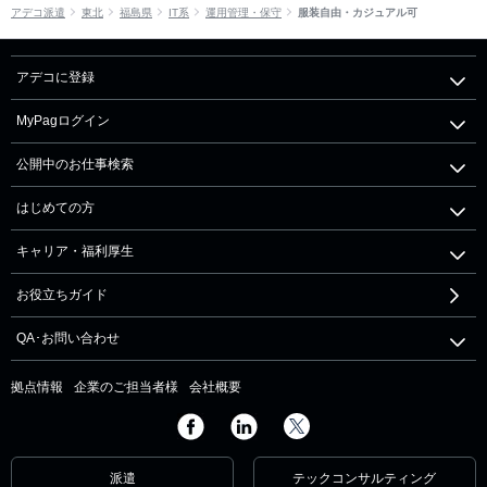
アデコ派遣
東北
福島県
IT系
運用管理・保守
服装自由・カジュアル可
アデコに登録
MyPagログイン
公開中のお仕事検索
はじめての方
キャリア・福利厚生
お役立ちガイド
QA･お問い合わせ
拠点情報
企業のご担当者様
会社概要
派遣
テックコンサルティング