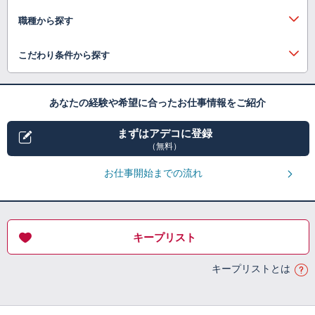
職種から探す
こだわり条件から探す
あなたの経験や希望に合ったお仕事情報をご紹介
まずはアデコに登録
（無料）
お仕事開始までの流れ
キープリスト
キープリストとは