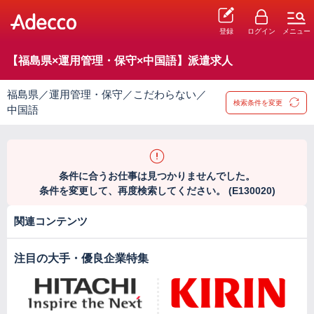
登録
ログイン
メニュー
【福島県×運用管理・保守×中国語】派遣求人
福島県／運用管理・保守／こだわらない／
検索条件を変更
中国語
条件に合うお仕事は見つかりませんでした。
条件を変更して、再度検索してください。 (E130020)
関連コンテンツ
注目の大手・優良企業特集