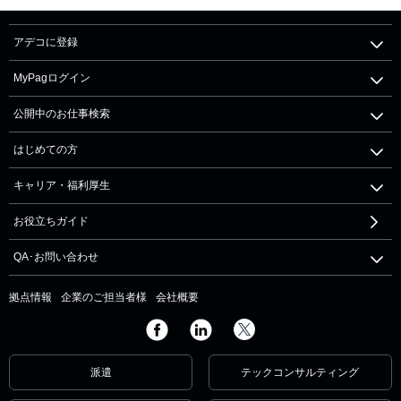
アデコに登録
MyPagログイン
公開中のお仕事検索
はじめての方
キャリア・福利厚生
お役立ちガイド
QA･お問い合わせ
拠点情報
企業のご担当者様
会社概要
派遣
テックコンサルティング