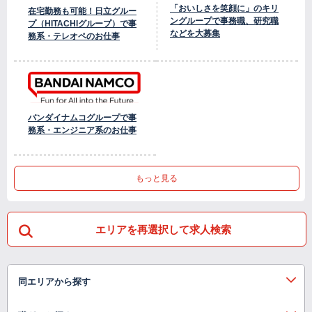
「おいしさを笑顔に」のキリ
在宅勤務も可能！日立グルー
ングループで事務職、研究職
プ（HITACHIグループ）で事
などを大募集
務系・テレオペのお仕事
バンダイナムコグループで事
務系・エンジニア系のお仕事
もっと見る
エリアを再選択して求人検索
同エリアから探す