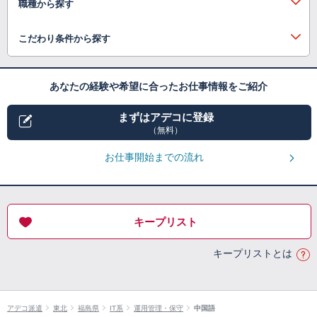
職種から探す
こだわり条件から探す
あなたの経験や希望に合ったお仕事情報をご紹介
まずはアデコに登録
（無料）
お仕事開始までの流れ
キープリスト
キープリストとは
アデコ派遣
東北
福島県
IT系
運用管理・保守
中国語