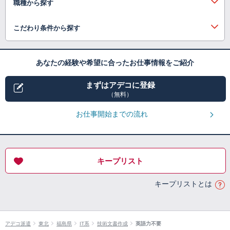
職種から探す
こだわり条件から探す
あなたの経験や希望に合ったお仕事情報をご紹介
まずはアデコに登録
（無料）
お仕事開始までの流れ
キープリスト
キープリストとは
アデコ派遣
東北
福島県
IT系
技術文書作成
英語力不要