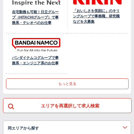
「おいしさを笑顔に」のキリ
在宅勤務も可能！日立グルー
ングループで事務職、研究職
プ（HITACHIグループ）で事
などを大募集
務系・テレオペのお仕事
バンダイナムコグループで事
務系・エンジニア系のお仕事
もっと見る
エリアを再選択して求人検索
同エリアから探す