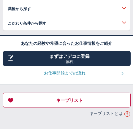
職種から探す
こだわり条件から探す
あなたの経験や希望に合ったお仕事情報をご紹介
まずはアデコに登録
（無料）
お仕事開始までの流れ
キープリスト
キープリストとは