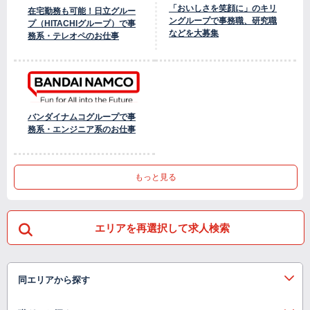
「おいしさを笑顔に」のキリ
在宅勤務も可能！日立グルー
ングループで事務職、研究職
プ（HITACHIグループ）で事
などを大募集
務系・テレオペのお仕事
バンダイナムコグループで事
務系・エンジニア系のお仕事
もっと見る
エリアを再選択して求人検索
同エリアから探す