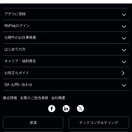
アデコに登録
MyPagログイン
公開中のお仕事検索
はじめての方
キャリア・福利厚生
お役立ちガイド
QA･お問い合わせ
拠点情報
企業のご担当者様
会社概要
派遣
テックコンサルティング