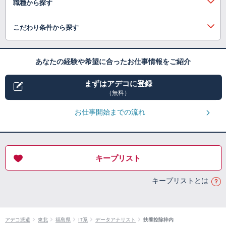
職種から探す
こだわり条件から探す
あなたの経験や希望に合ったお仕事情報をご紹介
まずはアデコに登録
（無料）
お仕事開始までの流れ
キープリスト
キープリストとは
アデコ派遣
東北
福島県
IT系
データアナリスト
扶養控除枠内